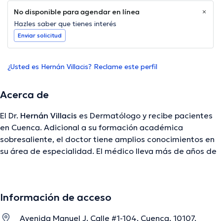
No disponible para agendar en línea
Hazles saber que tienes interés
Enviar solicitud
¿Usted es Hernán Villacis? Reclame este perfil
Acerca de
El Dr.
Hernán Villacis
es Dermatólogo y recibe pacientes
en Cuenca. Adicional a su formación académica
sobresaliente, el doctor tiene amplios conocimientos en
su área de especialidad. El médico lleva más de años de
experiencia laboral en su área de experiencia. Además, él
se ha desempeñado como miembro de diversas
asociaciones médicas. Hernán Villacis ha cooperado en
Información de acceso
diversas conferencias con la intención de lograr tener una
formación continua en su ámbito de especialización y ha
Avenida Manuel J. Calle #1-104, Cuenca, 10107,