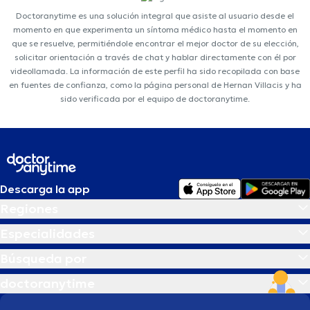
Doctoranytime es una solución integral que asiste al usuario desde el
momento en que experimenta un síntoma médico hasta el momento en
que se resuelve, permitiéndole encontrar el mejor doctor de su elección,
solicitar orientación a través de chat y hablar directamente con él por
videollamada. La información de este perfil ha sido recopilada con base
en fuentes de confianza, como la página personal de Hernan Villacis y ha
sido verificada por el equipo de doctoranytime.
Descarga la app
Regiones
Especialidades
Búsqueda por
doctoranytime