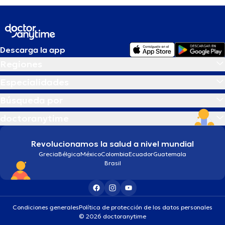
Descarga la app
Regiones
Especialidades
Búsqueda por
doctoranytime
Revolucionamos la salud a nivel mundial
Grecia
Bélgica
México
Colombia
Ecuador
Guatemala
Brasil
Condiciones generales
Política de protección de los datos personales
© 2026 doctoranytime