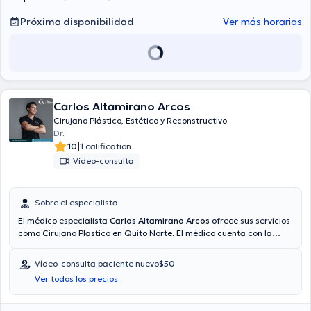
Próxima disponibilidad
Ver más horarios
Carlos Altamirano Arcos
Cirujano Plástico, Estético y Reconstructivo
Dr.
|
10
1 calification
Vídeo-consulta
Sobre el especialista
El médico especialista
Carlos Altamirano Arcos
ofrece sus servicios
como Cirujano Plastico en Quito Norte. El médico cuenta con la
opción de videollamada. Aseguradoras tales como Confiamed
medicina prepagada, Confiamed SA, Humana son aceptadas. El
Vídeo-consulta paciente nuevo
$50
precio de la consulta con el doctor Carlos Altamirano Arcos es de a
Ver todos los precios
partir de $60.