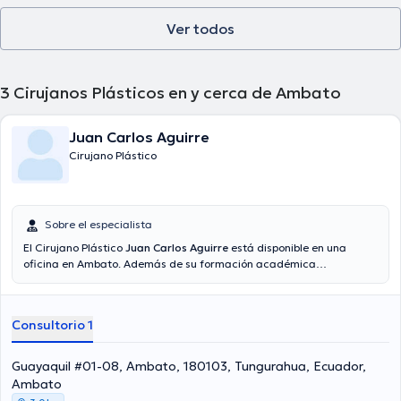
Ver todos
3
Cirujanos Plásticos en y cerca de Ambato
Juan Carlos Aguirre
Cirujano Plástico
Sobre el especialista
El Cirujano Plástico
Juan Carlos Aguirre
está disponible en una
oficina en Ambato. Además de su formación académica
sobresaliente, el doctor tiene varios años de experiencia en su área
de especialidad. El profesional de la salud lleva más de años de
experiencia laboral en su disciplina. Por otra parte, él se ha
Consultorio 1
desempeñado como miembro de diversas asociaciones médicas.
Juan Carlos Aguirre ha colaborado en cuantiosas conferencias con
la intención de tener una formación continua en su disciplina de
Guayaquil #01-08, Ambato, 180103, Tungurahua, Ecuador,
especialización y ha publicado numerosos artículos.
Ambato