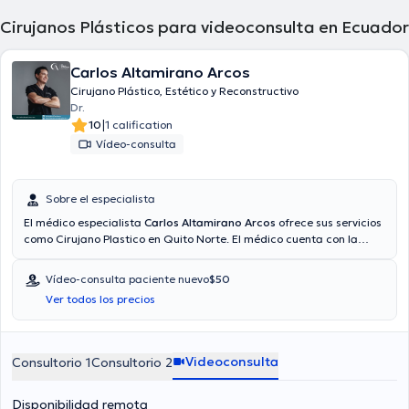
Cirujanos Plásticos para videoconsulta en Ecuador
Carlos Altamirano Arcos
Cirujano Plástico, Estético y Reconstructivo
Dr.
|
10
1 calification
Vídeo-consulta
Sobre el especialista
El médico especialista
Carlos Altamirano Arcos
ofrece sus servicios
como Cirujano Plastico en Quito Norte. El médico cuenta con la
opción de videollamada. Aseguradoras tales como Confiamed
medicina prepagada, Confiamed SA, Humana son aceptadas. El
Vídeo-consulta paciente nuevo
$50
precio de la consulta con el doctor Carlos Altamirano Arcos es de a
Ver todos los precios
partir de $60.
Videoconsulta
Consultorio 1
Consultorio 2
Disponibilidad remota