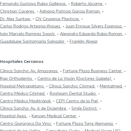
Fernando Gustavo Rubio Gallegos
Roberto Jácome
Christian Caceres
Adriana Patricia Garcia Roman
Dr. Alex Suntaxi
OV Cirujanos Plasticos
Carlos Rodrigo Arteaga Iñiguez
Juan Enrique Silvers Espinosa
Iván Marcelo Ramirez Soasti
Alejandro Eduardo Rubio Roman
Guadalupe Santamaría Salvador
Franklin Alvear
Hospitales Cercanos
Clínica Sancho: Av. Amazonas
Fortune Plaza Business Center
Rgp Orthodentis
Centro de La Visión (Doctores Gabela)
Hospital Metropolitano
Clínica Sancho: Citimed
Mentalmed
Centro Médico Citimed
Rogteam Dental Studio
Centro Médico Meditrópoli
CEPI Centro de la Piel
Clínica Sancho: Av. 6 de Diciembre
Smile District
Hospital Axxis
Kenzen Medical Center
Centro Quirúrgico Da Vinci
Fortune Plaza Torre Alemania
Hospital de los Valles
Consultorio Quito
Medical Vision UIO