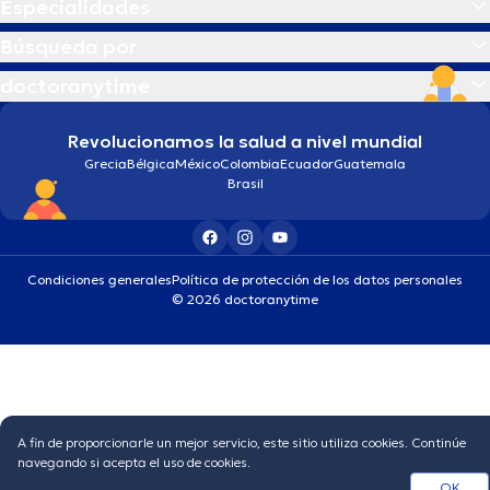
Especialidades
Búsqueda por
doctoranytime
Revolucionamos la salud a nivel mundial
Grecia
Bélgica
México
Colombia
Ecuador
Guatemala
Brasil
Condiciones generales
Política de protección de los datos personales
© 2026 doctoranytime
A fin de proporcionarle un mejor servicio, este sitio utiliza cookies. Continúe
navegando si acepta el uso de cookies.
OK