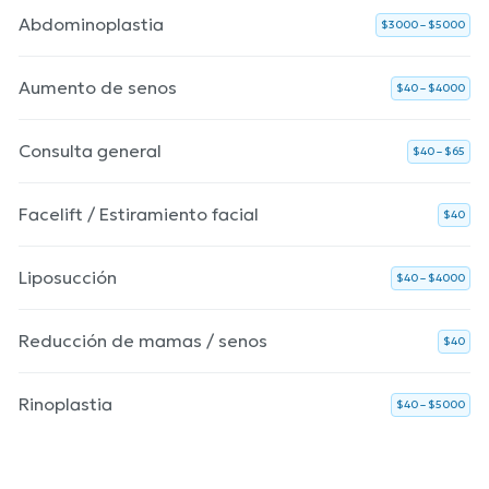
Abdominoplastia
$3000 – $5000
Aumento de senos
$40 – $4000
Consulta general
$40 – $65
Facelift / Estiramiento facial
$40
Liposucción
$40 – $4000
Reducción de mamas / senos
$40
Rinoplastia
$40 – $5000