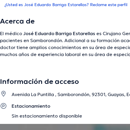
¿Usted es José Eduardo Barriga Estarellas? Reclame este perfil
Acerca de
El médico
José Eduardo Barriga Estarellas
es Cirujano Gen
pacientes en Samborondón. Adicional a su formación aca
doctor tiene amplios conocimientos en su área de especia
muchos años de experiencia laboral en su área de especiali
ha desempeñado como miembro de diversas asociacione
Barriga Estarellas ha cooperado en cuantiosas conferencia
formación continua en su temática de especialización y
Información de acceso
comunicados.
Avenida La Puntilla , Samborondón, 92301, Guayas,
La descripción fue editada por el equipo de doctoranytime, con base en infor
Estacionamiento
Sin estacionamiento disponible