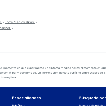
co
Torre Médica Xima
ospital
e el momento en que experimenta un síntoma médico hasta el momento en que s
nte con él por videollamada. La información de este perfil ha sido recopilada
octoranytime.
Especialidades
Búsqueda po
Psicólogo
Nombre de médico