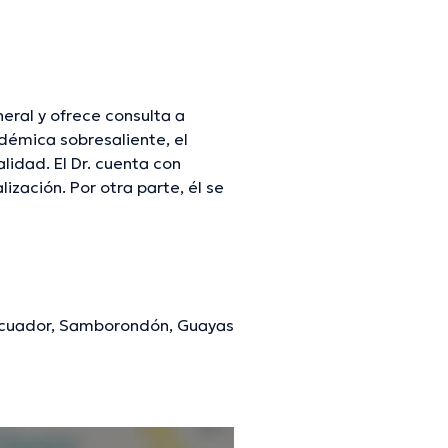
eral y ofrece consulta a
démica sobresaliente, el
lidad. El Dr. cuenta con
zación. Por otra parte, él se
s médicas. José Eduardo
s con el fin de tener una
 ha compartido numerosos
 Ecuador, Samborondón, Guayas
mación verificada.