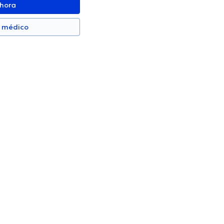
ahora
n médico
lvarez
Leonardo Zambrano
Cirujano Plástico