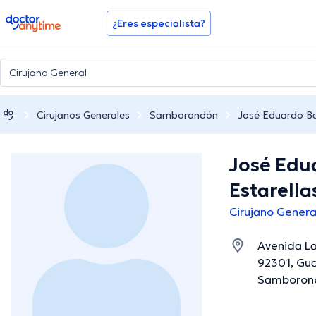
doctoranytime
¿Eres especialista?
Cirujanos Generales
Samborondón
José Eduardo Ba
José Edu
Estarella
Cirujano Gener
Avenida La
92301, Gua
Samborond