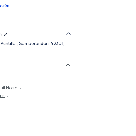
ación
las?
a Puntilla , Samborondón, 92301,
uil Norte
Sur