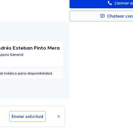
Llamar 
Chatear co
drés Esteban Pinto Mera
David Santiago A
Gahona
ujano General
Cirujano General
al médico para disponibilidad
Enviar solicitud