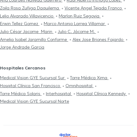
Ana Lourdes Naveda Guerrero
Raul Alberto Intriago Lopez
Zoila Rosa Zuñiga Daquilema
Vicente Angel Tejada Franco
Lelio Alvarado Villavicencio
Marlon Ruiz Segovia
Erwin Tellez Gomez
Marco Antonio Larrea Villamar
Julio César Jacome Marin
Julio C. Jácome M.
Amelia Isabel Jaramillo Conforme
Alex Jose Briones Fajardo
Jorge Andrade Garcia
Hospitales Cercanos
Medical Vision GYE Sucursal Sur
Torre Médica Xima
Hospital Clínica San Francisco
Omnihospital
Torre Médica Solaris
Interhospital
Hospital Clínica Kennedy
Medical Vision GYE Sucursal Norte