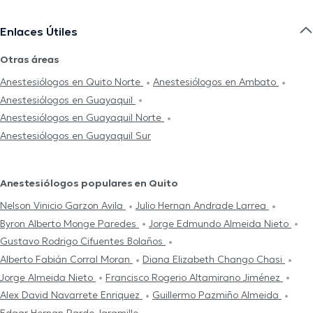
Enlaces Útiles
Otras áreas
Anestesiólogos en Quito Norte
Anestesiólogos en Ambato
Anestesiólogos en Guayaquil
Anestesiólogos en Guayaquil Norte
Anestesiólogos en Guayaquil Sur
Anestesiólogos populares en Quito
Nelson Vinicio Garzon Avila
Julio Hernan Andrade Larrea
Byron Alberto Monge Paredes
Jorge Edmundo Almeida Nieto
Gustavo Rodrigo Cifuentes Bolaños
Alberto Fabián Corral Moran
Diana Elizabeth Chango Chasi
Jorge Almeida Nieto
Francisco Rogerio Altamirano Jiménez
Alex David Navarrete Enriquez
Guillermo Pazmiño Almeida
Edgar Hernan Pardo Jaramillo