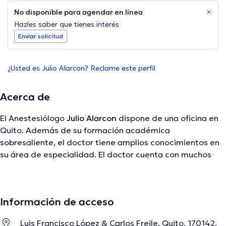
No disponible para agendar en línea
Hazles saber que tienes interés
Enviar solicitud
¿Usted es Julio Alarcon? Reclame este perfil
Acerca de
El Anestesiólogo
Julio Alarcon
dispone de una oficina en
Quito. Además de su formación académica
sobresaliente, el doctor tiene amplios conocimientos en
su área de especialidad. El doctor cuenta con muchos
años de experiencia laboral en su área de experiencia.
Inclusive, él se ha destacados como miembro de diversas
asociaciones médicas. Julio Alarcon ha participado en
Información de acceso
innumerables conferencias con la intención de lograr
tener una formación continua en su temática de
Luis Francisco López & Carlos Freile, Quito, 170142,