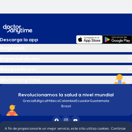
Descarga la app
Regiones
Especialidades
Búsqueda por
doctoranytime
Revolucionamos la salud a nivel mundial
Grecia
Bélgica
México
Colombia
Ecuador
Guatemala
Brasil
A fin de proporcionarle un mejor servicio, este sitio utiliza cookies. Continúe
Condiciones generales
Política de protección de los datos personales