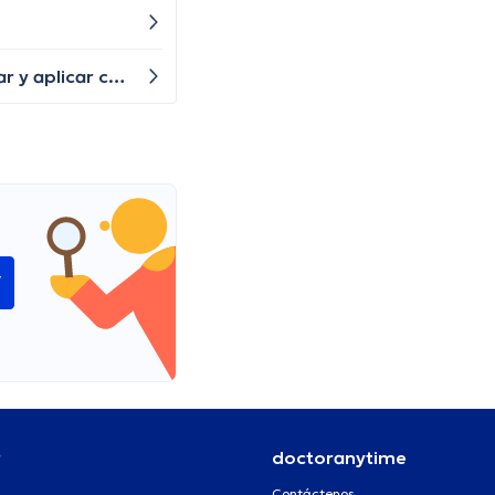
¿Hay algún tipo de medicamento que pueda tomar para aliviar el dolor de mi espalda? He intentado descansar y aplicar calor en la zona, pero el dolor sigue ahí.
í
r
doctoranytime
Contáctenos