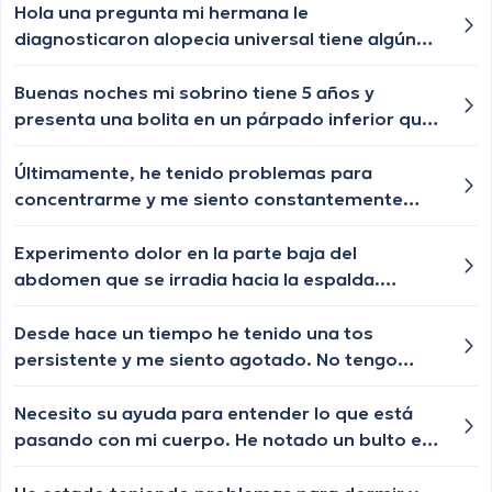
Hola una pregunta mi hermana le
diagnosticaron alopecia universal tiene algún
tratamiento para q le vuelva a crecer el cabello
las cejas y pestañas , aunque ya le están
Buenas noches mi sobrino tiene 5 años y
creciendo de a poquito pero lento y chiquititos
presenta una bolita en un párpado inferior que
pelitos blancos y unos negros con las cejas y
por momentos se desaparece y nuevamente le
pestañas igual algún tratamiento q le ayude a
vuelve aparecer, qué especialista nos puede
Últimamente, he tenido problemas para
crecer o esa enfermedad ya no tiene
ayudar?
concentrarme y me siento constantemente
tratamiento?
distraído. ¿Cuáles podrían ser las posibles
razones detrás de estos problemas de
Experimento dolor en la parte baja del
concentración?
abdomen que se irradia hacia la espalda.
¿Cuáles podrían ser las posibles causas de este
dolor abdominal y cuándo debería buscar
Desde hace un tiempo he tenido una tos
atención médica?
persistente y me siento agotado. No tengo
fiebre, pero la tos no se va. ¿Alguno de ustedes
podría darme alguna idea sobre qué podría
Necesito su ayuda para entender lo que está
estar causando esta tos y cómo puedo
pasando con mi cuerpo. He notado un bulto en
aliviarla?
mi abdomen que ha ido creciendo en los