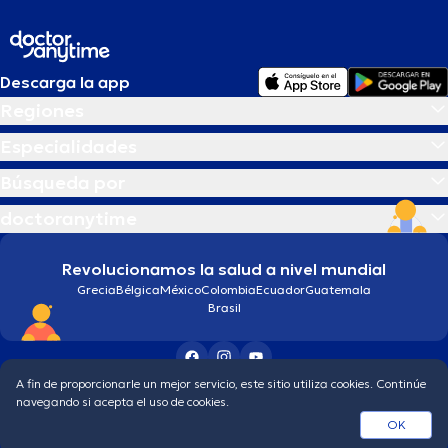
Descarga la app
Regiones
Especialidades
Búsqueda por
doctoranytime
Revolucionamos la salud a nivel mundial
Grecia
Bélgica
México
Colombia
Ecuador
Guatemala
Brasil
A fin de proporcionarle un mejor servicio, este sitio utiliza cookies. Continúe
Condiciones generales
Política de protección de los datos personales
navegando si acepta el uso de cookies.
© 2026 doctoranytime
OK