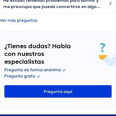
últimos meses. No estoy seguro de qué podría
He estado teniendo problemas para dormir y
ser, es pequeño pero me preocupa mucho.
me preocupa que pueda convertirse en algo
¿Algún consejo sobre qué podría ser?
crónico. ¿Qué puedo hacer para mejorar mi
sueño?
Ver más preguntas
¿Tienes dudas? Habla
con nuestros
especialistas
Pregunta de forma anónima
Pregunta gratis
Pregunta aquí