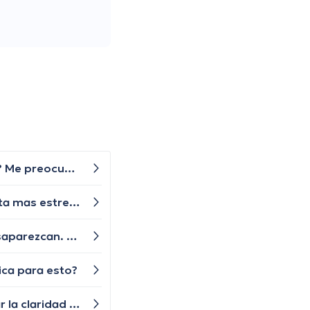
Últimamente he notado que mis pies sudan mucho más de lo normal, ¿esto puede ser un signo de algo malo? Me preocupa que pueda ser un síntoma de algún problema de salud más serio, y no quiero ignorarlo si es así.
Que puedo hacer si mi mamá no para de ver noticias sobre lo que esta sucediendo en ecuador y cada vez esta mas estresada y asustada? como puedo ayudarla? nos está asustando a todos
He tenido dolores en el pecho y a veces siento un sonido al respirar. Me preocupa que estos síntomas no desaparezcan. ¿Alguien tiene alguna idea de lo que podría estar pasando?
ica para esto?
Ultimamente se me olvidan muchas cosas ¿Existen ejercicios mentales o juegos que puedan ayudar a mejorar la claridad mental?