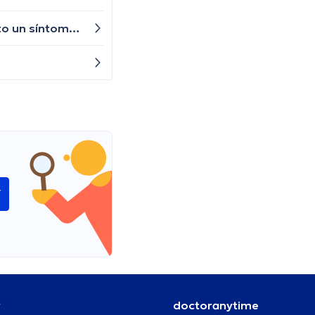
Últimamente he estado teniendo problemas para concentrarme y me siento cansado todo el tiempo, ¿es esto un síntoma común de la esclerosis múltiple mujeres o podría estar relacionado con otro problema de salud?
í
r
doctoranytime