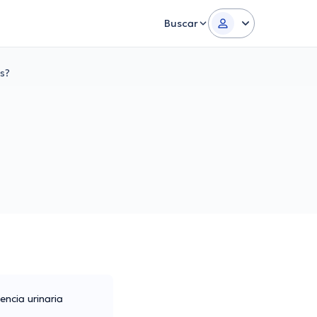
Buscar
es?
ncia urinaria