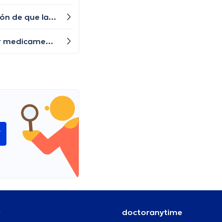
¿Es normal tener tanta acidez estomacal y reflujo? He estado sintiendo un ardor en la garganta y una sensación de que la comida sube después de comer, incluso después de tomar medicamentos para la acidez.
¿Qué puedo hacer para controlar mis niveles de colesterol y triglicéridos de forma natural antes de necesitar medicamentos?
í
r
doctoranytime