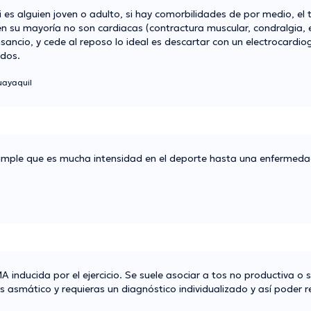
es alguien joven o adulto, si hay comorbilidades de por medio, el ti
 su mayoría no son cardiacas (contractura muscular, condralgia, etc
ncio, y cede al reposo lo ideal es descartar con un electrocardi
udos.
uayaquil
mple que es mucha intensidad en el deporte hasta una enfermedad
 inducida por el ejercicio. Se suele asociar a tos no productiva o se
s asmático y requieras un diagnóstico individualizado y así poder re