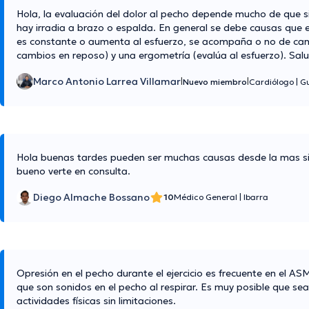
Hola, la evaluación del dolor al pecho depende mucho de que si 
hay irradia a brazo o espalda. En general se debe causas que en
es constante o aumenta al esfuerzo, se acompaña o no de cansa
cambios en reposo) y una ergometría (evalúa al esfuerzo). Sal
Marco Antonio Larrea Villamar
|
|
Nuevo miembro
Cardiólogo
|
G
Hola buenas tardes pueden ser muchas causas desde la mas si
bueno verte en consulta.
Diego Almache Bossano
10
Médico General
|
Ibarra
Opresión en el pecho durante el ejercicio es frecuente en el ASMA
que son sonidos en el pecho al respirar. Es muy posible que sea
actividades físicas sin limitaciones.