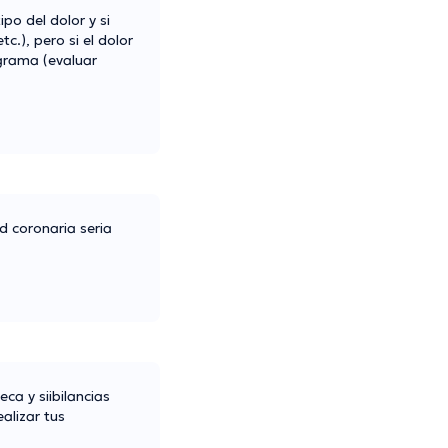
po del dolor y si
.), pero si el dolor
ograma (evaluar
 coronaria seria
ca y siibilancias
alizar tus