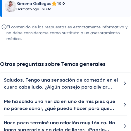
Ximena Gallegos
10,0
Dermatólogo
|
Quito
El contenido de las respuestas es estrictamente informativo y
no debe considerarse como sustituto a un asesoramiento
médico.
Otras preguntas sobre Temas generales
Saludos. Tengo una sensación de comezón en el
cuero cabelludo. ¿Algún consejo para aliviar
esta molestia?
Me ha salido una herida en uno de mis pies que
no parece sanar, ¿qué puedo hacer para que
sane más rápido? Me preocupa que pueda
empeorar y convertirse en algo más serio.
Hace poco terminé una relación muy tóxica. No
logro superarlo y no dejo de llorar. ¿Podría