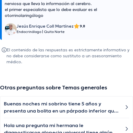
nerviosa que lleva la información al cerebro.
el primer especialista que lo debe evaluar es el
otorrinolaringólogo
Jesús Enrique Coll Martínez
9,8
Endocrinólogo
|
Quito Norte
El contenido de las respuestas es estrictamente informativo y
no debe considerarse como sustituto a un asesoramiento
médico.
Otras preguntas sobre Temas generales
Buenas noches mi sobrino tiene 5 años y
presenta una bolita en un párpado inferior que
por momentos se desaparece y nuevamente le
vuelve aparecer, qué especialista nos puede
Hola una pregunta mi hermana le
ayudar?
diagnosticaron alopecia universal tiene algún