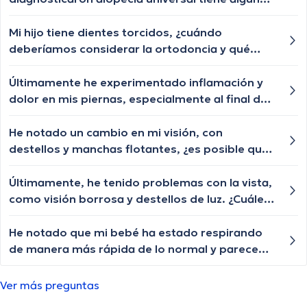
tratamiento para q le vuelva a crecer el cabello
las cejas y pestañas , aunque ya le están
Mi hijo tiene dientes torcidos, ¿cuándo
creciendo de a poquito pero lento y chiquititos
deberíamos considerar la ortodoncia y qué
pelitos blancos y unos negros con las cejas y
opciones existen?
pestañas igual algún tratamiento q le ayude a
Últimamente he experimentado inflamación y
crecer o esa enfermedad ya no tiene
dolor en mis piernas, especialmente al final del
tratamiento?
día. ¿Alguien podría decirme qué podría estar
provocando estos síntomas y si hay algún tipo
He notado un cambio en mi visión, con
de tratamiento o manejo que pueda seguir
destellos y manchas flotantes, ¿es posible que
para aliviar el malestar?
haya algún problema ocular subyacente?
Últimamente, he tenido problemas con la vista,
como visión borrosa y destellos de luz. ¿Cuáles
podrían ser las razones detrás de estos
problemas oculares?
He notado que mi bebé ha estado respirando
de manera más rápida de lo normal y parece
tener dificultad para respirar adecuadamente.
¿Es posible que esto esté relacionado con algún
Ver más preguntas
problema respiratorio? ¿Qué debería hacer