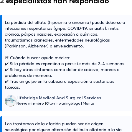
2 especialistas han respondido
La pérdida del olfato (hiposmia o anosmia) puede deberse a
infecciones respiratorias (gripe, COVID-19, sinusitis), rinitis
crónica, pólipos nasales, exposición a químicos,
traumatismos craneales, enfermedades neurológicas
(Parkinson, Alzheimer) o envejecimiento.
🚨 Cuándo buscar ayuda médica:
✔️ Si la pérdida es repentina o persiste más de 2-4 semanas.
✔️ Si hay otros síntomas como dolor de cabeza, mareos o
problemas de memoria.
✔️ Tras un golpe en la cabeza o exposición a sustancias
tóxicas.
Lifebridge Medical And Surgical Services
Nuevo miembro
|
Otorrinolaringólogo
|
Manta
Los trastornos de la ofación pueden ser de origen
neurológico por alguna alteración del bulo olfatorio o la vía