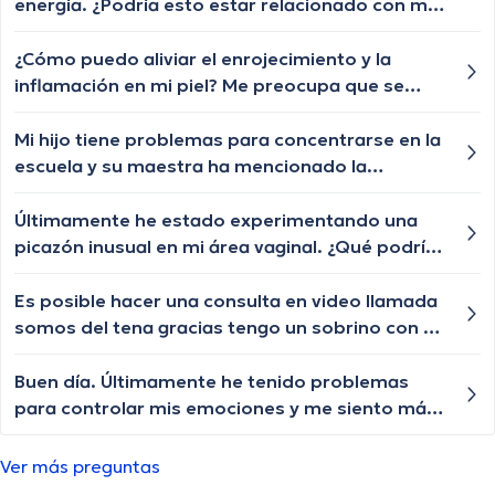
energía. ¿Podría esto estar relacionado con mi
problema de sed excesiva?
¿Cómo puedo aliviar el enrojecimiento y la
inflamación en mi piel? Me preocupa que se
extienda a otras partes de mi cuerpo.
Mi hijo tiene problemas para concentrarse en la
escuela y su maestra ha mencionado la
posibilidad de TDAH, ¿cuáles son los pasos para
un diagnóstico y tratamiento?
Últimamente he estado experimentando una
picazón inusual en mi área vaginal. ¿Qué podría
estar causando esto y qué puedo hacer para
aliviarla?
Es posible hacer una consulta en video llamada
somos del tena gracias tengo un sobrino con un
femore fracturado operado con 2 clavos y está
iniciando la necrosis es urgente otra valoración
Buen día. Últimamente he tenido problemas
para controlar mis emociones y me siento más
sensible. ¿Algún consejo para manejar esto?
Ver más preguntas