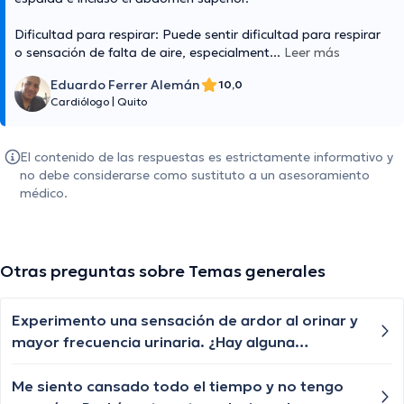
Dificultad para respirar: Puede sentir dificultad para respirar
o sensación de falta de aire, especialment
...
Leer más
Eduardo Ferrer Alemán
10,0
Cardiólogo
|
Quito
El contenido de las respuestas es estrictamente informativo y
no debe considerarse como sustituto a un asesoramiento
médico.
Otras preguntas sobre Temas generales
Experimento una sensación de ardor al orinar y
mayor frecuencia urinaria. ¿Hay alguna
explicación para estos síntomas y qué pruebas
se recomiendan?
Me siento cansado todo el tiempo y no tengo