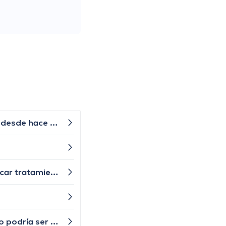
He notado que he perdido peso sin hacer dieta, ¿podría estar relacionado con una tos muy fuerte que tengo desde hace un tiempo largo?
Mi pequeño hijo se ha quejado de dolor en el pecho y dificultad para respirar, ¿podría ser asma y cuándo buscar tratamiento?
Últimamente he estado sintiendo una presión incómoda en el pecho, especialmente después de comer, ¿esto podría ser un problema cardíaco?