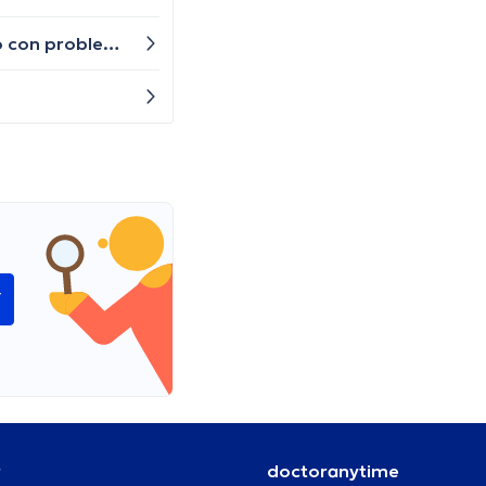
Mi hijo ha estado actuando de manera más retraída y triste últimamente, ¿cómo puedo saber si está lidiando con problemas de salud mental?
í
r
doctoranytime