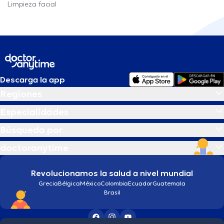
Limpieza facial
Descarga la app
Regiones
Especialidades
Búsqueda por
doctoranytime
Revolucionamos la salud a nivel mundial
Grecia
Bélgica
México
Colombia
Ecuador
Guatemala
Brasil