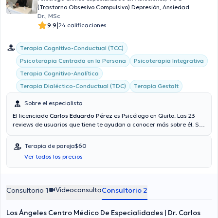
(Trastorno Obsesivo Compulsivo) Depresión, Ansiedad
Dr., MSc
|
9.9
24 calificaciones
Terapia Cognitivo-Conductual (TCC)
Psicoterapia Centrada en la Persona
Psicoterapia Integrativa
Terapia Cognitivo-Analítica
Terapia Dialéctico-Conductual (TDC)
Terapia Gestalt
Sobre el especialista
El licenciado
Carlos Eduardo Pérez
es Psicólogo en Quito. Las 23
reviews de usuarios que tiene te ayudan a conocer más sobre él. Se
centra principalmente en Psicología, Psicología Clínica, Psicólogo
infantil, Psicoterapia. El licenciado proporciona mejores precios con
Terapia de pareja
$60
las siguientes aseguradoras: Consulta privada, Vía reembolso con
Ver todos los precios
cualquier aseguradora. El precio de la consulta con el especialista
Carlos Eduardo Pérez es de $40. En su consultorio abarca todo lo
relacionado con Ansiedad, Trastornos alimenticios, Duelo,
Codependencia.
Videoconsulta
Consultorio 1
Consultorio 2
Los Ángeles Centro Médico De Especialidades | Dr. Carlos