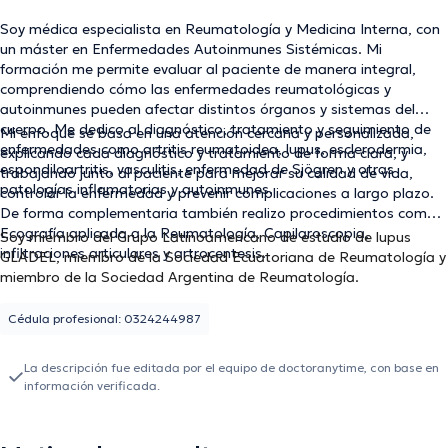
Soy médica especialista en Reumatología y Medicina Interna, con
un máster en Enfermedades Autoinmunes Sistémicas. Mi
formación me permite evaluar al paciente de manera integral,
comprendiendo cómo las enfermedades reumatológicas y
autoinmunes pueden afectar distintos órganos y sistemas del
cuerpo. Me dedico al diagnóstico, tratamiento y seguimiento de
Mi enfoque se basa en una atención cercana y personalizada,
enfermedades como artritis reumatoidea, lupus, esclerodermia,
explicando cada diagnóstico y tratamiento de forma clara, y
espondiloartritis, vasculitis, enfermedad de Sjögren y otras
trabajando junto al paciente para mejorar su calidad de vida,
patologías inflamatorias y autoinmunes.
controlar la enfermedad y prevenir complicaciones a largo plazo.
De forma complementaria también realizo procedimientos como
Ecografía aplicada a la Reumatología, Capilaroscopia,
Soy miembro del Grupo Latinoamericano de estudio de lupus
infiltraciones articulares y artrocentesis.
GLADEL, miembro de la Sociedad Ecuatoriana de Reumatología y
miembro de la Sociedad Argentina de Reumatología.
Cédula profesional: 0324244987
La descripción fue editada por el equipo de doctoranytime, con base en
información verificada.