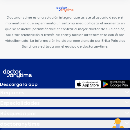
Fortune Plaza Torre Alemania
Centro Quirúrgico Da Vinci
Hospital de los Valles
Consultorio Quito
Medical Vision UIO
Doctoranytime es una solución integral que asiste al usuario desde el
momento en que experimenta un síntoma médico hasta el momento en
que se resuelve, permitiéndole encontrar el mejor doctor de su elección,
solicitar orientación a través de chat y hablar directamente con él por
videollamada. La información ha sido proporcionada por Erika Palacios
Santillan y editada por el equipo de doctoranytime.
Descarga la app
Regiones
Especialidades
Búsqueda por
doctoranytime