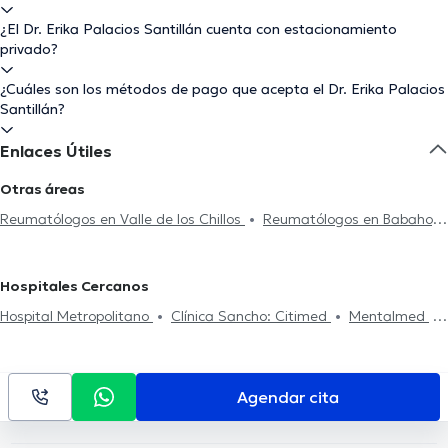
¿El Dr. Erika Palacios Santillán cuenta con estacionamiento
privado?
¿Cuáles son los métodos de pago que acepta el Dr. Erika Palacios
Santillán?
Enlaces Útiles
Otras áreas
Reumatólogos en Valle de los Chillos
Reumatólogos en Babahoyo
Reumatólogos en Portoviejo
Reumatólogos en Guayaquil
Hospitales Cercanos
Hospital Metropolitano
Clínica Sancho: Citimed
Mentalmed
Centro Médico Meditrópoli
Centro Médico Citimed
CEPI Centro
de la Piel
Fortune Plaza Business Center
Centro de La Visión
(Doctores Gabela)
Clínica Sancho: Av. Amazonas
Kenzen
Agendar cita
Medical Center
Hospital Axxis
Rgp Orthodentis
Rogteam
Dental Studio
Clínica Sancho: Av. 6 de Diciembre
Smile District