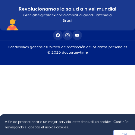
Revolucionamos la salud a nivel mundial
Grecia
Bélgica
México
Colombia
Ecuador
Guatemala
Brasil
Condiciones generales
Política de protección de los datos personales
© 2026 doctoranytime
A fin de proporcionarle un mejor servicio, este sitio utiliza cookies. Continúe
navegando si acepta el uso de cookies.
OK