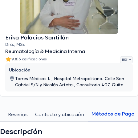
Erika Palacios Santillán
Dra., MSc
Reumatología & Medicina Interna
|
9.8
6 calificaciones
180 '
+
Ubicación
Torres Médicas I. , Hospital Metropolitano. Calle San
Gabriel S/N y Nicolás Arteta., Consultorio 407, Quito
Métodos de Pago
a
Reseñas
Contacto y ubicación
Descripción