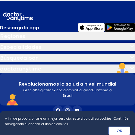
Descarga la app
Regiones
Especialidades
Búsqueda por
doctoranytime
Revolucionamos la salud a nivel mundial
Grecia
Bélgica
México
Colombia
Ecuador
Guatemala
Brasil
A fin de proporcionarle un mejor servicio, este sitio utiliza cookies. Continúe
Condiciones generales
Política de protección de los datos personales
navegando si acepta el uso de cookies.
© 2026 doctoranytime
OK