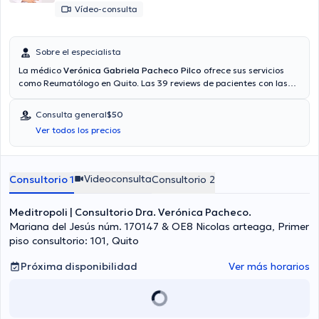
Vídeo-consulta
Sobre el especialista
La médico
Verónica Gabriela Pacheco Pilco
ofrece sus servicios
como Reumatólogo en Quito. Las 39 reviews de pacientes con las
que cuenta te permiten saber más sobre ella. La médico cuenta con
la opción de videollamada. La doctora acepta pacientes con las
Consulta general
$50
siguientes aseguradoras: Consulta privada, Vía reembolso con
Ver todos los precios
cualquier aseguradora. El precio de la consulta con la médico
especialista Verónica Gabriela Pacheco Pilco es de $50.
Videoconsulta
Consultorio 1
Consultorio 2
Meditropoli | Consultorio Dra. Verónica Pacheco.
Mariana del Jesús núm. 170147 & OE8 Nicolas arteaga, Primer
piso consultorio: 101, Quito
Próxima disponibilidad
Ver más horarios