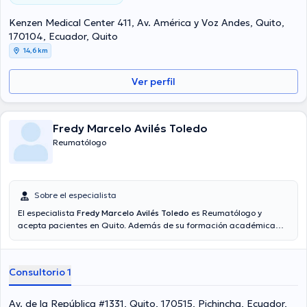
Kenzen Medical Center 411, Av. América y Voz Andes, Quito,
170104, Ecuador, Quito
14,6 km
Ver perfil
Fredy Marcelo Avilés Toledo
Reumatólogo
Sobre el especialista
El especialista
Fredy Marcelo Avilés Toledo
es Reumatólogo y
acepta pacientes en Quito. Además de su formación académica
sobresaliente, el doctor tiene varios años de experiencia en su área
de especialidad. El Dr. cuenta con varios años de experiencia
laboral en su ámbito de estudio. De la misma manera, él se ha
Consultorio 1
desempeñado como miembro de diversas asociaciones médicas.
Fredy Marcelo Avilés Toledo ha formado parte en considerables
conferencias con el ideal de tener una formación continua en su
Av. de la República #1331, Quito, 170515, Pichincha, Ecuador,