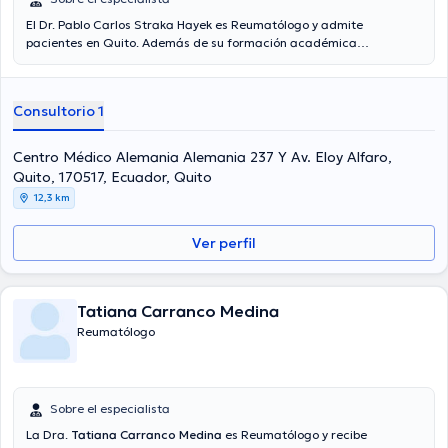
El Dr. Pablo Carlos Straka Hayek es Reumatólogo y admite
pacientes en Quito. Además de su formación académica
sobresaliente, el doctor tiene experiencia en su área de
especialidad. El Dr. tiene numerosos años de experiencia laboral en
su campo de estudio. Incluso, él se ha desempeñado como miembro
Consultorio 1
de diversas asociaciones médicas. Pablo Carlos Straka Hayek ha
participado en incontables conferencias con miras a tener una
formación continua en su ámbito de especialización y ha publicado
Centro Médico Alemania Alemania 237 Y Av. Eloy Alfaro,
importantes ediciones.
Quito, 170517, Ecuador, Quito
12,3 km
Ver perfil
Tatiana Carranco Medina
Reumatólogo
Sobre el especialista
La Dra.
Tatiana Carranco Medina
es Reumatólogo y recibe