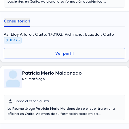
pacientes en Quito. Adicional a su formación académica
sobresaliente, la doctora tiene amplios conocimientos en su área de
especialidad. La doctora posee años de experiencia laboral en su
área de especialización. De igual manera, ella se ha desempeñado
Consultorio 1
como miembro de diversas asociaciones médicas. Tatiana
Carranco Medina ha cooperado en cuantiosas conferencias con la
intención de lograr tener una formación continua en su temática de
Av. Eloy Alfaro , Quito, 170102, Pichincha, Ecuador, Quito
especialización y ha publicado importantes ediciones.
12,4 km
Ver perfil
Patricia Merlo Maldonado
Reumatólogo
Sobre el especialista
La Reumatólogo
Patricia Merlo Maldonado
se encuentra en una
oficina en Quito. Además de su formación académica
sobresaliente, la doctora tiene amplios conocimientos en su área de
especialidad. La doctora lleva más de años de experiencia laboral