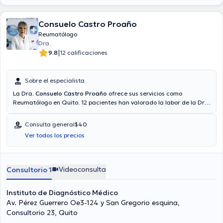
Consuelo Castro Proaño
Reumatólogo
Dra.
|
9.8
12 calificaciones
Sobre el especialista
La Dra.
Consuelo Castro Proaño
ofrece sus servicios como
Reumatólogo en Quito. 12 pacientes han valorado la labor de la Dr.
La Dra. proporciona mejores precios con las siguientes
aseguradoras: Consulta privada, Pan-American Life, Vía reembolso
Consulta general
$40
con cualquier aseguradora. El precio de la consulta con la médico
Ver todos los precios
Consuelo Castro Proaño es de $40.
Videoconsulta
Consultorio 1
Instituto de Diagnóstico Médico
Av. Pérez Guerrero Oe3-124 y San Gregorio esquina,
Consultorio 23, Quito