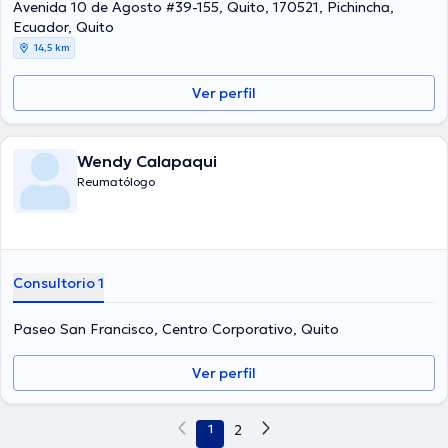
Avenida 10 de Agosto #39-155, Quito, 170521, Pichincha,
son los idiomas operados por la profesional de la salud.
Ecuador, Quito
14,5 km
Ver perfil
Wendy Calapaqui
Reumatólogo
Consultorio 1
Paseo San Francisco, Centro Corporativo, Quito
Ver perfil
1
2