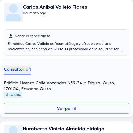
Carlos Anibal Vallejo Flores
Reumatólogo
Sobre el especialista
El médico Carlos Vallejo es Reumatólogo y ofrece consulta a
pacientes en Pichincha de Quito. El profesional de la salud se formó
en la Universidad Central Del Ecuador y tiene amplios
conocimientos en su área de especialidad. El médico tiene 10 años
de experiencia laboral. De la misma manera, él se ha desempeñado
Consultorio 1
como miembro de diversas asociaciones médicas. Carlos Vallejo ha
intervenido en diversas conferencias con la intención de lograr
tener una formación continua en su temática de especialización y
Edificio Livenza Calle Vozandes N39-34 Y Diguja, Quito,
ha difundido diversos artículos.
170104, Ecuador, Quito
14,5 km
Ver perfil
Humberto Vinicio Almeida Hidalgo