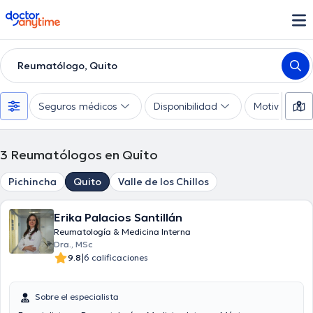
doctoranytime
Reumatólogo, Quito
Seguros médicos
Disponibilidad
Motivo de co
3
Reumatólogos en Quito
Pichincha
Quito
Valle de los Chillos
Erika Palacios Santillán
Reumatología & Medicina Interna
Dra., MSc
|
9.8
6 calificaciones
Sobre el especialista