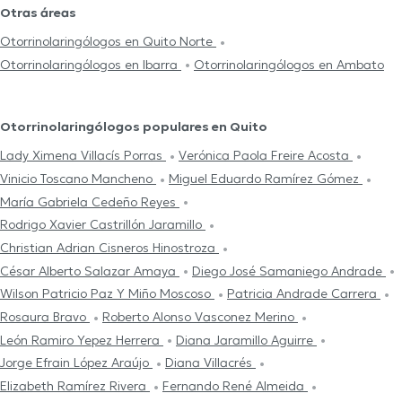
Otras áreas
Otorrinolaringólogos en Quito Norte
Otorrinolaringólogos en Ibarra
Otorrinolaringólogos en Ambato
Otorrinolaringólogos populares en Quito
Lady Ximena Villacís Porras
Verónica Paola Freire Acosta
Vinicio Toscano Mancheno
Miguel Eduardo Ramírez Gómez
María Gabriela Cedeño Reyes
Rodrigo Xavier Castrillón Jaramillo
Christian Adrian Cisneros Hinostroza
César Alberto Salazar Amaya
Diego José Samaniego Andrade
Wilson Patricio Paz Y Miño Moscoso
Patricia Andrade Carrera
Rosaura Bravo
Roberto Alonso Vasconez Merino
León Ramiro Yepez Herrera
Diana Jaramillo Aguirre
Jorge Efrain López Araújo
Diana Villacrés
Elizabeth Ramírez Rivera
Fernando René Almeida