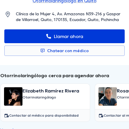
Otorrinolaringólogo en Quito
Clínica de la Mujer 4, Av. Amazonas N39-216 y Gaspar
de Villarroel, Quito, 170135, Ecuador, Quito, Pichincha
Llamar ahora
Chatear con médico
Otorrinolaringólogo cerca para agendar ahora
Elizabeth Ramírez Rivera
Rosa
Otorrinolaringólogo
Otorri
Contactar al médico para disponibilidad
Contactar al m