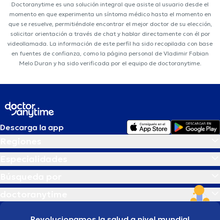
Doctoranytime es una solución integral que asiste al usuario desde el
momento en que experimenta un síntoma médico hasta el momento en
que se resuelve, permitiéndole encontrar el mejor doctor de su elección,
solicitar orientación a través de chat y hablar directamente con él por
videollamada. La información de este perfil ha sido recopilada con base
en fuentes de confianza, como la página personal de Vladimir Fabian
Melo Duran y ha sido verificada por el equipo de doctoranytime.
Descarga la app
Regiones
Especialidades
Búsqueda por
doctoranytime
Revolucionamos la salud a nivel mundial