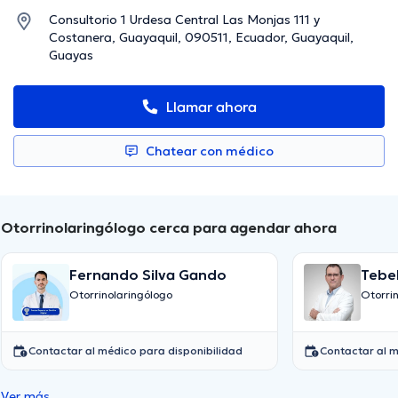
Consultorio 1 Urdesa Central Las Monjas 111 y
Costanera, Guayaquil, 090511, Ecuador, Guayaquil,
Guayas
Llamar ahora
Chatear con médico
Otorrinolaringólogo cerca para agendar ahora
Fernando Silva Gando
Tebel
Mari
Otorrinolaringólogo
Otorri
Contactar al médico para disponibilidad
Contactar al m
Ver más