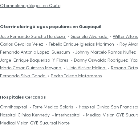
Otorrinolaringólogos en Quito
Otorrinolaringólogos populares en Guayaquil
Jose Fernando Sancho Herdoiza
Gabriela Alvarado
Wilter Alfo
Carlos Cevallos Velez
Tebelio Enrique Iglesias Marimon
Roy Alva
Fernando Antonio Lopez Suescum
Johnny Marcelo Ramos Nuñez
Jorge Enrique Baquerizo Y Flores
Danny Oswaldo Rodriguez Yc
Mario Cesar Quintero Moyano
Ulbio Alcívar Molina
Roxana Orte
Fernando Silva Gando
Pedro Toledo Matamoros
Hospitales Cercanos
Omnihospital
Torre Médica Solaris
Hospital Clínica San Francis
Hospital Clínica Kennedy
Interhospital
Medical Vision GYE Sucur
Medical Vision GYE Sucursal Norte