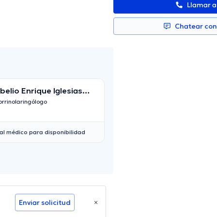
Llamar 
Chatear co
belio Enrique Iglesias
Guillermina Yong
arimon
rrinolaringólogo
Pediatra
al médico para disponibilidad
Enviar solicitud