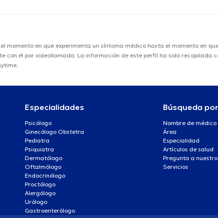
e el momento en que experimenta un síntoma médico hasta el momento en que s
nte con él por videollamada. La información de este perfil ha sido recopilada
nytime.
Especialidades
Búsqueda po
Psicólogo
Nombre de médico
Ginecólogo Obstetra
Área
Pediatra
Especialidad
Psiquiatra
Artículos de salud
Dermatólogo
Pregunta a nuestro
Oftalmólogo
Servicios
Endocrinólogo
Proctólogo
Alergólogo
Urólogo
Gastroenterólogo