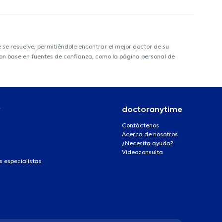
e resuelve, permitiéndole encontrar el mejor doctor de su
 con base en fuentes de confianza, como la página personal de
r
doctoranytime
Contáctenos
Acerca de nosotros
¿Necesita ayuda?
Videoconsulta
s especialistas