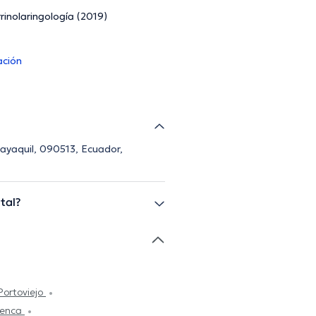
rinolaringología (2019)
ación
ayaquil, 090513, Ecuador,
tal?
Portoviejo
uenca