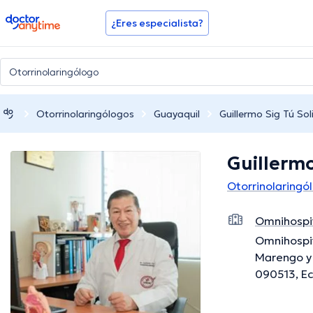
doctoranytime
¿Eres especialista?
Otorrinolaringólogos
Guayaquil
Guillermo Sig Tú Sol
Guillermo
Otorrinolaringó
Omnihospi
Omnihospit
Marengo y 
090513, Ec