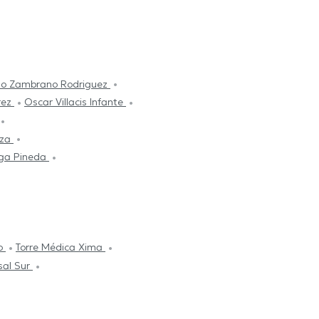
nso Zambrano Rodriguez
rez
Oscar Villacis Infante
aza
ga Pineda
co
Torre Médica Xima
sal Sur