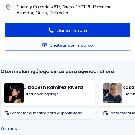
Cuero y Caicedo #817, Quito, 170129, Pichincha,
Ecuador, Quito, Pichincha
Llamar ahora
Chatear con médico
Otorrinolaringólogo cerca para agendar ahora
Elizabeth Ramírez Rivera
Rosa
Otorrinolaringólogo
Otorri
Contactar al médico para disponibilidad
Contactar al m
Ver más