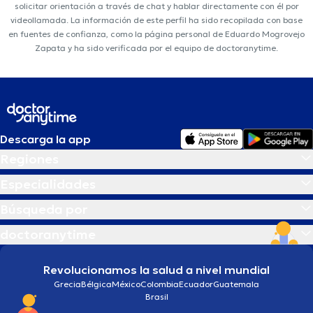
solicitar orientación a través de chat y hablar directamente con él por
videollamada. La información de este perfil ha sido recopilada con base
en fuentes de confianza, como la página personal de Eduardo Mogrovejo
Zapata y ha sido verificada por el equipo de doctoranytime.
Descarga la app
Regiones
Especialidades
Búsqueda por
doctoranytime
Revolucionamos la salud a nivel mundial
Grecia
Bélgica
México
Colombia
Ecuador
Guatemala
Brasil