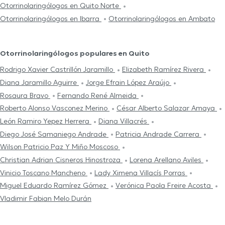
Otorrinolaringólogos en Quito Norte
Otorrinolaringólogos en Ibarra
Otorrinolaringólogos en Ambato
Otorrinolaringólogos populares en Quito
Rodrigo Xavier Castrillón Jaramillo
Elizabeth Ramírez Rivera
Diana Jaramillo Aguirre
Jorge Efrain López Araújo
Rosaura Bravo
Fernando René Almeida
Roberto Alonso Vasconez Merino
César Alberto Salazar Amaya
León Ramiro Yepez Herrera
Diana Villacrés
Diego José Samaniego Andrade
Patricia Andrade Carrera
Wilson Patricio Paz Y Miño Moscoso
Christian Adrian Cisneros Hinostroza
Lorena Arellano Aviles
Vinicio Toscano Mancheno
Lady Ximena Villacís Porras
Miguel Eduardo Ramírez Gómez
Verónica Paola Freire Acosta
Vladimir Fabian Melo Durán