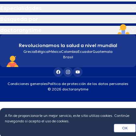
Especialidades
Búsqueda por
doctoranytime
Revolucionamos la salud a nivel mundial
Grecia
Bélgica
México
Colombia
Ecuador
Guatemala
Brasil
Condiciones generales
Política de protección de los datos personales
© 2026 doctoranytime
A fin de proporcionarle un mejor servicio, este sitio utiliza cookies. Continúe
navegando si acepta el uso de cookies.
OK