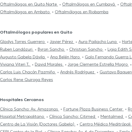
Oftalmólogos en Quito Norte
Oftalmólogos en Cumbayá
Oftal
Oftalmólogos en Ambato
Oftalmólogos en Riobamba
Oftalmólogos populares en Quito
Gladys Torres Guerrero
Javier Pérez
Aura Pailiacho Luna
Hort
Ruben Landázuri
Byron Sancho
Christian Sancho
Ligia Edith
Augusto Gabela Dávila
Ana Belén Haro
Galo Fernando Guerra 
Viviana Viteri T.
David Morales
Jorge Clemente Estrella Mogro
Carlos Luis Chacón Pazmiño
Andrés Rodríguez
Gustavo Baque
Carlos Rene Quiroga Reyes
Hospitales Cercanos
Clínica Sancho: Av. Amazonas
Fortune Plaza Business Center
R
Hospital Metropolitano
Clínica Sancho: Citimed
Mentalmed
C
Centro de La Visión (Doctores Gabela)
Centro Médico Meditrópoli
CEPI Centro de la Piel
Clínica Sancho: Av. 6 de Diciembre
Smile 