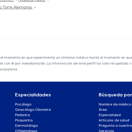
a Torre Alemania
e el momento en que experimenta un síntoma médico hasta el momento en que s
nte con él por videollamada. La información de este perfil ha sido recopilada
toranytime.
Especialidades
Búsqueda po
Psicólogo
Nombre de médico
Ginecólogo Obstetra
Área
Pediatra
Especialidad
Psiquiatra
Artículos de salud
Dermatólogo
Pregunta a nuestro
Oftalmólogo
Servicios