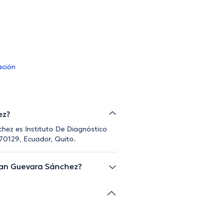
ación
ez?
chez es Instituto De Diagnóstico
70129, Ecuador, Quito.
nan Guevara Sánchez?