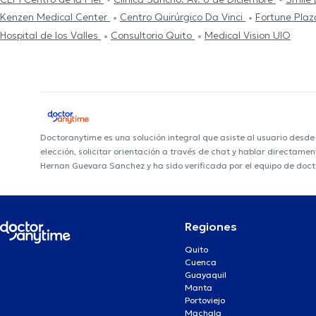
Kenzen Medical Center
Centro Quirúrgico Da Vinci
Fortune Plaz
Hospital de los Valles
Consultorio Quito
Medical Vision UIO
Doctoranytime es una solución integral que asiste al usuario desd
elección, solicitar orientación a través de chat y hablar directame
Hernan Guevara Sanchez y ha sido verificada por el equipo de doc
Regiones
Quito
Cuenca
Guayaquil
Manta
Portoviejo
Machala