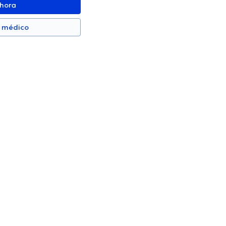
ahora
n médico
ho Pontón
Gustavo Baquero Ramos
Oftalmólogo