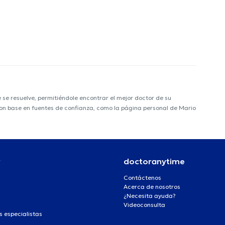
e resuelve, permitiéndole encontrar el mejor doctor de su
 con base en fuentes de confianza, como la página personal de Mario
r
doctoranytime
Contáctenos
Acerca de nosotros
¿Necesita ayuda?
Videoconsulta
s especialistas