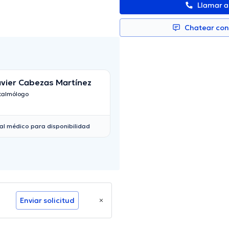
Llamar 
Chatear co
vier Cabezas Martínez
Ligia Edith Sanc
talmólogo
Oftalmólogo
al médico para disponibilidad
Enviar solicitud