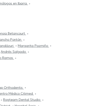
mólogos en Ibarra
ensia Betancourt
 Sancho Pontón
Landázuri
Margarita Pazmiño
Andrés Salgado
ro Ramos
gp Orthodentis
entro Médico Citimed
Rogteam Dental Studio
District
Hospital Axxis