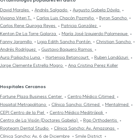
Oftalmólogos populares en Quito
David Morales
Andrés Salgado
Augusto Gabela Dávila
Viviana Viteri T.
Carlos Luis Chacón Pazmiño
Byron Sancho
Carlos Rene Quiroga Reyes
Patricia González
Kenton De La Torre Galarza
María José Izquierdo Palomeque
Fanny Jaramillo
Ligia Edith Sancho Pontón
Christian Sancho
Andrés Rodríguez
Gustavo Baquero Ramos
Aura Pailiacho Luna
Hortensia Betancourt
Ruben Landázuri
Jorge Clemente Estrella Mogro
Ana Cristina Perez Koller
Hospitales Cercanos
Fortune Plaza Business Center
Centro Médico Citimed
Hospital Metropolitano
Clínica Sancho: Citimed
Mentalmed
CEPI Centro de la Piel
Centro Médico Meditrópoli
Centro de La Visión (Doctores Gabela)
Rgp Orthodentis
Rogteam Dental Studio
Clínica Sancho: Av. Amazonas
Clínica Sancho: Av. 6 de Diciembre
Smile District