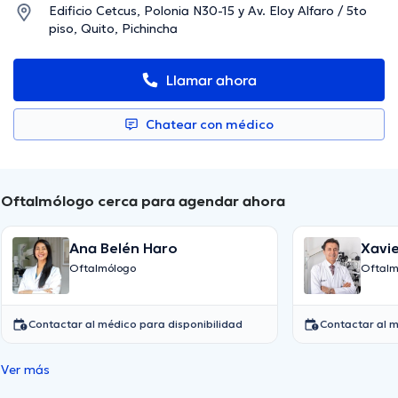
Edificio Cetcus, Polonia N30-15 y Av. Eloy Alfaro / 5to
piso, Quito, Pichincha
Llamar ahora
Chatear con médico
Oftalmólogo cerca para agendar ahora
Ana Belén Haro
Xavi
Oftalmólogo
Oftalm
Contactar al médico para disponibilidad
Contactar al m
Ver más