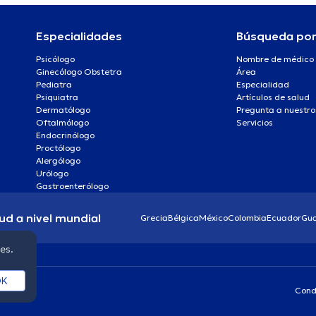
Especialidades
Búsqueda po
Psicólogo
Nombre de médico
Ginecólogo Obstetra
Área
Pediatra
Especialidad
Psiquiatra
Artículos de salud
Dermatólogo
Pregunta a nuestro
Oftalmólogo
Servicios
Endocrinólogo
Proctólogo
Alergólogo
Urólogo
Gastroenterólogo
ud a nivel mundial
Grecia
Bélgica
México
Colombia
Ecuador
Gu
ies.
K
Cond