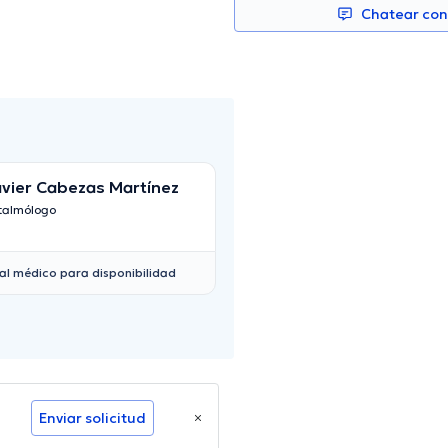
Chatear co
vier Cabezas Martínez
Ligia Edith Sanc
talmólogo
Oftalmólogo
al médico para disponibilidad
Enviar solicitud