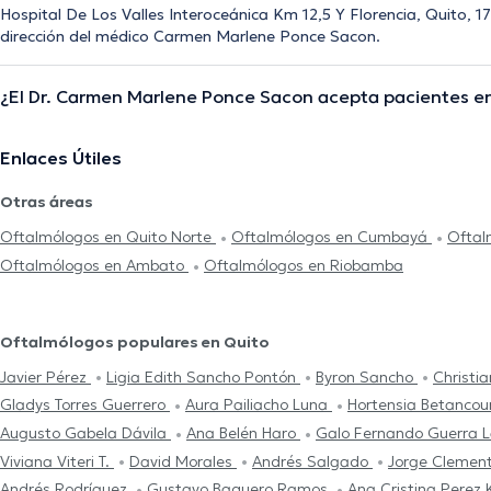
Hospital De Los Valles Interoceánica Km 12,5 Y Florencia, Quito, 1
dirección del médico Carmen Marlene Ponce Sacon.
¿El Dr. Carmen Marlene Ponce Sacon acepta pacientes en
Enlaces Útiles
Otras áreas
Oftalmólogos en Quito Norte
Oftalmólogos en Cumbayá
Oftal
Oftalmólogos en Ambato
Oftalmólogos en Riobamba
Oftalmólogos populares en Quito
Javier Pérez
Ligia Edith Sancho Pontón
Byron Sancho
Christi
Gladys Torres Guerrero
Aura Pailiacho Luna
Hortensia Betancou
Augusto Gabela Dávila
Ana Belén Haro
Galo Fernando Guerra 
Viviana Viteri T.
David Morales
Andrés Salgado
Jorge Clement
Andrés Rodríguez
Gustavo Baquero Ramos
Ana Cristina Perez 