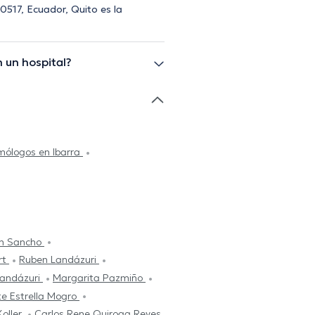
70517, Ecuador, Quito es la
 un hospital?
mólogos en Ibarra
an Sancho
rt
Ruben Landázuri
Landázuri
Margarita Pazmiño
e Estrella Mogro
Koller
Carlos Rene Quiroga Reyes