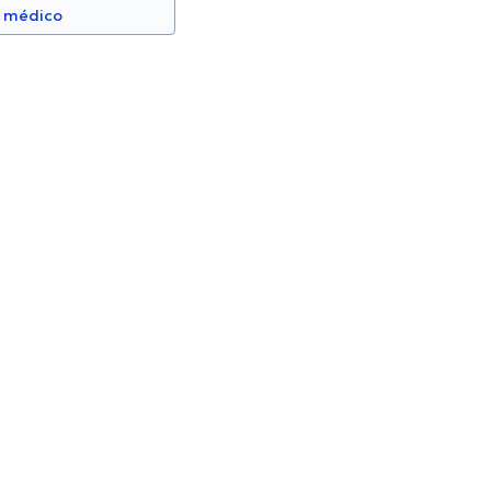
n médico
ho Pontón
Gustavo Baquero Ramos
Oftalmólogo