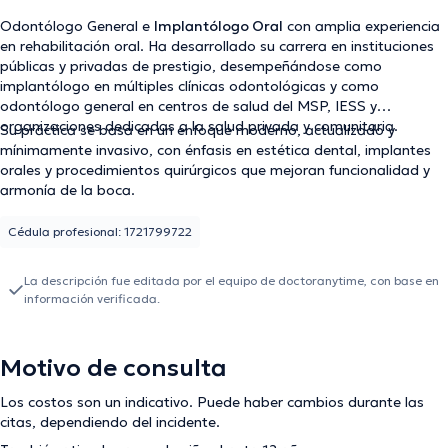
Odontólogo General e
Implantólogo Oral
con amplia experiencia
en rehabilitación oral. Ha desarrollado su carrera en instituciones
públicas y privadas de prestigio, desempeñándose como
implantólogo en múltiples clínicas odontológicas y como
odontólogo general en centros de salud del MSP, IESS y
organizaciones dedicadas a la salud privada y comunitaria.
Su práctica se basa en un enfoque moderno, actualizado y
mínimamente invasivo, con énfasis en estética dental, implantes
orales y procedimientos quirúrgicos que mejoran funcionalidad y
armonía de la boca.
Cédula profesional: 1721799722
La descripción fue editada por el equipo de doctoranytime, con base en
información verificada.
Motivo de consulta
Los costos son un indicativo. Puede haber cambios durante las
citas, dependiendo del incidente.