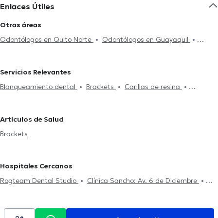
Enlaces Útiles
Otras áreas
Odontólogos en Quito Norte
Odontólogos en Guayaquil
Odontólogos en Quito Sur
Odontólogos en Cumbayá
Odontólogos en Cayambe
Odontólogos en Valle de los Chillos
Servicios Relevantes
Blanqueamiento dental
Brackets
Carillas de resina
Endodoncia
Extracción de muelas del juicio
Implantes
dentales
Artículos de Salud
Brackets
Hospitales Cercanos
Rogteam Dental Studio
Clínica Sancho: Av. 6 de Diciembre
Centro de La Visión (Doctores Gabela)
Smile District
Rgp
Orthodentis
Fortune Plaza Business Center
CEPI Centro de la
Piel
Hospital Axxis
Kenzen Medical Center
Centro Médico