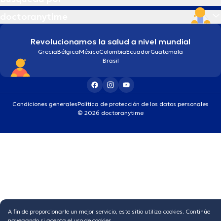
doctoranytime
Revolucionamos la salud a nivel mundial
Grecia
Bélgica
México
Colombia
Ecuador
Guatemala
Brasil
Condiciones generales
Política de protección de los datos personales
© 2026 doctoranytime
A fin de proporcionarle un mejor servicio, este sitio utiliza cookies. Continúe
navegando si acepta el uso de cookies.