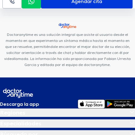
Agendar cita
Citimed
Mentalmed
Clínica Sancho: Citimed
Hospital
Metropolitano
Clínica Sancho: Av. Amazonas
Centro Médico
Meditrópoli
Centro Quirúrgico Da Vinci
Fortune Plaza Torre
Alemania
Hospital de los Valles
Consultorio Quito
Medical
Doctoranytime es una solución integral que asiste al usuario desde el
Vision UIO
momento en que experimenta un síntoma médico hasta el momento en
que se resuelve, permitiéndole encontrar el mejor doctor de su elección,
solicitar orientación a través de chat y hablar directamente con él por
videollamada. La información ha sido proporcionada por Fabian Urresta
Garcia y editada por el equipo de doctoranytime.
Descarga la app
Regiones
Especialidades
Búsqueda por