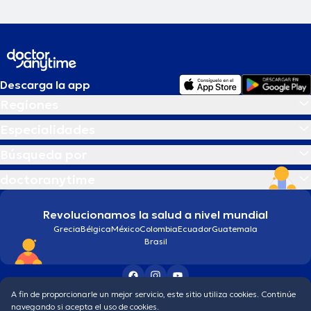
Descarga la app
Regiones
Especialidades
Búsqueda por
doctoranytime
Revolucionamos la salud a nivel mundial
Grecia
Bélgica
México
Colombia
Ecuador
Guatemala
Brasil
A fin de proporcionarle un mejor servicio, este sitio utiliza cookies. Continúe
Condiciones generales
Política de protección de los datos personales
navegando si acepta el uso de cookies.