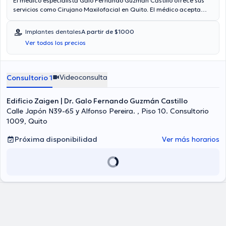
El médico especialista Galo Fernando Guzmán Castillo ofrece sus
servicios como Cirujano Maxilofacial en Quito. El médico acepta
citas con las siguientes aseguradoras: Consulta privada. El precio
de la consulta con el doctor Galo Fernando Guzmán Castillo es de a
Implantes dentales
A partir de $1000
partir de $50. Algunos de los servicios médicos ofrecidos en el
Ver todos los precios
consultorio son: Extracción de las muelas del juicio, Aplicación de
toxína botulinica, Cirugía de prognatismo maxilar inferior, Implantes
dentales.
Videoconsulta
Consultorio 1
Edificio Zaigen | Dr. Galo Fernando Guzmán Castillo
Calle Japón N39-65 y Alfonso Pereira. , Piso 10. Consultorio
1009, Quito
Próxima disponibilidad
Ver más horarios