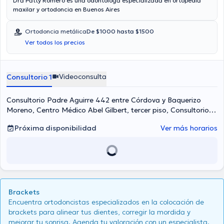
Dra Patty Romero es una odontologa especializada en ortopedia
maxilar y ortodoncia en Buenos Aires
Ortodoncia metálica
De $1000 hasta $1500
Ver todos los precios
Videoconsulta
Consultorio 1
Consultorio Padre Aguirre 442 entre Córdova y Baquerizo
Moreno, Centro Médico Abel Gilbert, tercer piso, Consultorio
304. Frente a la emergencia de la Clínica Guayaquil.,
Próxima disponibilidad
Ver más horarios
Guayaquil
Brackets
Encuentra ortodoncistas especializados en la colocación de
brackets para alinear tus dientes, corregir la mordida y
mejorar tu sonrisa. Agenda tu valoración con un especialista.