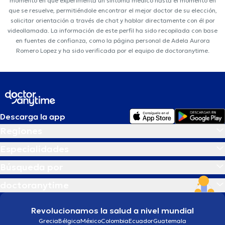
momento en que experimenta un síntoma médico hasta el momento en
que se resuelve, permitiéndole encontrar el mejor doctor de su elección,
solicitar orientación a través de chat y hablar directamente con él por
videollamada. La información de este perfil ha sido recopilada con base
en fuentes de confianza, como la página personal de Adela Aurora
Romero Lopez y ha sido verificada por el equipo de doctoranytime.
Descarga la app
Regiones
Especialidades
Búsqueda por
doctoranytime
Revolucionamos la salud a nivel mundial
Grecia
Bélgica
México
Colombia
Ecuador
Guatemala