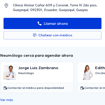
Clínica Alcívar Cañar 609 y Coronel, Torre IV 2do piso,
Guayaquil, 092301, Ecuador, Guayaquil, Guayas
Llamar ahora
Chatear con médico
Neumólogo cerca para agendar ahora
Jorge Luis Zambrano
Edit
Cam
Neumólogo
Oncól
Contactar al médico para disponibilidad
Contactar al m
Ver más