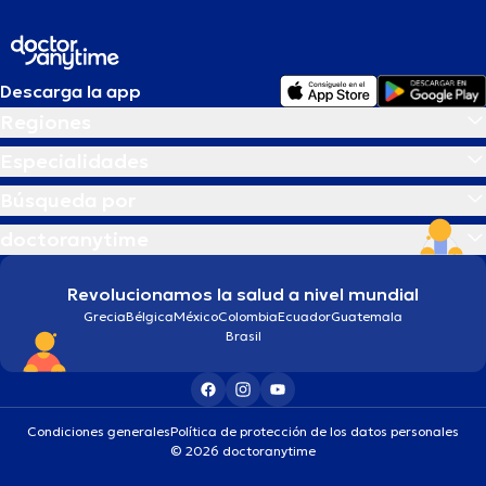
Descarga la app
Regiones
Especialidades
Búsqueda por
doctoranytime
Revolucionamos la salud a nivel mundial
Grecia
Bélgica
México
Colombia
Ecuador
Guatemala
Brasil
Condiciones generales
Política de protección de los datos personales
© 2026 doctoranytime