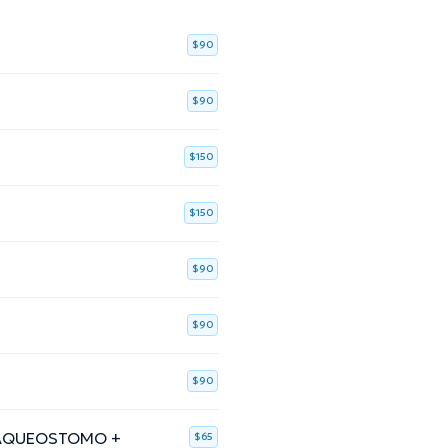
$90
$90
$150
$150
$90
$90
$90
TRAQUEOSTOMO +
$65