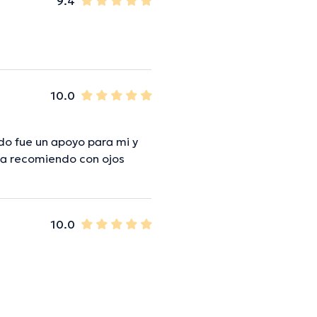
9.4
10.0
do fue un apoyo para mi y
La recomiendo con ojos
10.0