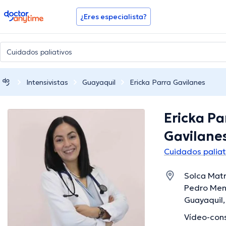
doctoranytime
¿Eres especialista?
Intensivistas
Guayaquil
Ericka Parra Gavilanes
Ericka Pa
Gavilane
Cuidados paliat
Solca Matr
Pedro Mene
Guayaquil
Vídeo-cons