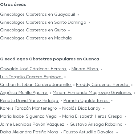
Otras áreas
Ginecólogos Obstetras en Guayaquil
Ginecólogos Obstetras en Santo Domingo
Ginecólogos Obstetras en Quito
Ginecólogos Obstetras en Machala
Ginecólogos Obstetras populares en Cuenca
Oswaldo José Cárdenas Herrera
Miriam Alban
Luis Targelio Cabrera Espinoza
Cristian Esteban Cordero Jaramillo
Freddy Cárdenas Heredia
Angélica Murillo Aguirre
Miriam Fernanda Mogrovejo Gavilanes
Renato David Yanez Hidalgo
Pamela Ugalde Torres
Karelis Tarazón Montenegro
Nicolás Diaz Landy
María Isabel Siguenza Vega
María Elizabeth Heras Crespo
Jaime Leonidas Pavón Vázquez
Gustavo Arízaga Robalino
Daira Alejandra Patiño Mora
Fausto Astudillo Dávalos