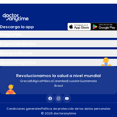
Descarga la app
Regiones
Especialidades
Búsqueda por
doctoranytime
Revolucionamos la salud a nivel mundial
Grecia
Bélgica
México
Colombia
Ecuador
Guatemala
Brasil
Condiciones generales
Política de protección de los datos personales
© 2026 doctoranytime