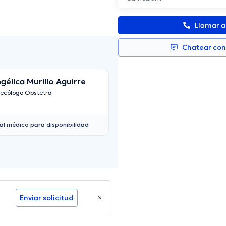
Llamar 
Chatear co
gélica Murillo Aguirre
Gustavo Arí
necólogo Obstetra
Ginecólogo Obstetra
al médico para disponibilidad
Enviar solicitud