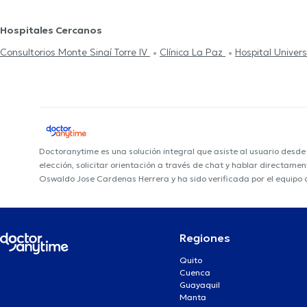
Hospitales Cercanos
Consultorios Monte Sinaí Torre IV
Clínica La Paz
Hospital Univers
Doctoranytime es una solución integral que asiste al usuario desd
elección, solicitar orientación a través de chat y hablar directame
Oswaldo Jose Cardenas Herrera y ha sido verificada por el equipo
Regiones
Quito
Cuenca
Guayaquil
Manta