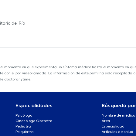
itario del Río
e el momento en que experimenta un síntoma médico hasta el momento en que s
nte con él por videollamada. La información de este perfil ha sido recopilada
 de doctoranytime.
Especialidades
Búsqueda po
Psicólogo
Nombre de médico
Ginecólogo Obstetra
Área
Pediatra
Especialidad
Psiquiatra
Artículos de salud