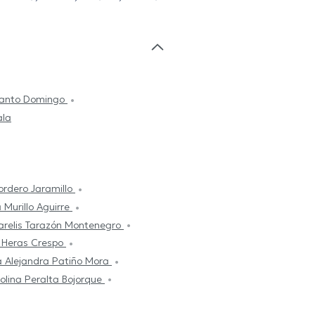
Santo Domingo
ala
ordero Jaramillo
 Murillo Aguirre
arelis Tarazón Montenegro
h Heras Crespo
a Alejandra Patiño Mora
olina Peralta Bojorque