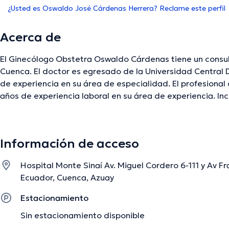
¿Usted es Oswaldo José Cárdenas Herrera? Reclame este perfil
Acerca de
El Ginecólogo Obstetra Oswaldo Cárdenas tiene un consu
Cuenca. El doctor es egresado de la Universidad Central Del Ecuador y 
de experiencia en su área de especialidad. El profesional
años de experiencia laboral en su área de experiencia. Inc
miembro de diversas asociaciones médicas. Oswaldo Cár
cuantiosas conferencias con el objetivo de tener una for
de especialización y ha difundido importantes ediciones.
Información de acceso
Hospital Monte Sinaí Av. Miguel Cordero 6-111 y Av Fr
La descripción fue editada por el equipo de doctoranytime, con base en infor
Ecuador, Cuenca, Azuay
Estacionamiento
Sin estacionamiento disponible