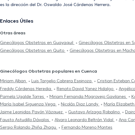
es la dirección del Dr. Oswaldo José Cárdenas Herrera.
Enlaces Útiles
Otras áreas
Ginecólogos Obstetras en Guayaquil
Ginecólogos Obstetras en 
Ginecólogos Obstetras en Quito
Ginecólogos Obstetras en Mach
Ginecólogos Obstetras populares en Cuenca
Miriam Alban
Luis Targelio Cabrera Espinoza
Cristian Esteban C
Freddy Cárdenas Heredia
Renato David Yanez Hidalgo
Angélica
Pamela Ugalde Torres
Miriam Fernanda Mogrovejo Gavilanes
K
María Isabel Siguenza Vega
Nicolás Diaz Landy
María Elizabet
Jaime Leonidas Pavón Vázquez
Gustavo Arízaga Robalino
Dair
Fausto Astudillo Dávalos
Alvaro Leonardo Beltrán Vidal
Ana Car
Sergio Rolando Zhiña Zhagu
Fernando Moreno Montes