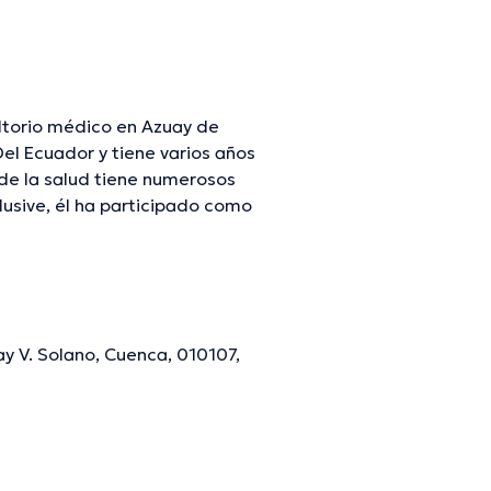
ltorio médico en Azuay de
tiene varios años
 de la salud tiene numerosos
lusive, él ha participado como
denas ha participado en
mación continua en su temática
ay V. Solano, Cuenca, 010107,
mación verificada.