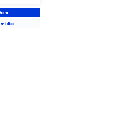
ahora
n médico
zaga Robalino
Andrea Moreno Piedra
Dermatólogo