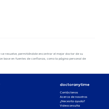
e resuelve, permitiéndole encontrar el mejor doctor de su
 con base en fuentes de confianza, como la página personal de
r
doctoranytime
Contáctenos
Acerca de nosotros
¿Necesita ayuda?
Videoconsulta