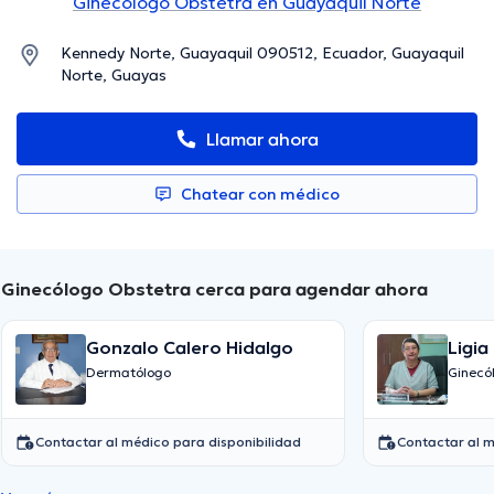
Ginecólogo Obstetra en Guayaquil Norte
Kennedy Norte, Guayaquil 090512, Ecuador, Guayaquil
Norte, Guayas
Llamar ahora
Chatear con médico
Ginecólogo Obstetra cerca para agendar ahora
Gonzalo Calero Hidalgo
Ligia
Rein
Dermatólogo
Ginecó
Contactar al médico para disponibilidad
Contactar al m