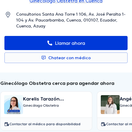
Ginecólogo Obstetra en Cuenca
Consultorios Santa Ana Torre 1 106, Av. José Peralta 1-
104 y Av. Paucarbamba, Cuenca, 010107, Ecuador,
Cuenca, Azuay
Llamar ahora
Chatear con médico
Ginecólogo Obstetra cerca para agendar ahora
Karelis Tarazón
Angél
Montenegro
Ginecólogo Obstetra
Ginecó
Contactar al médico para disponibilidad
Contactar al m