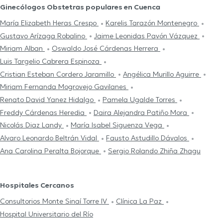
Ginecólogos Obstetras populares en Cuenca
María Elizabeth Heras Crespo
Karelis Tarazón Montenegro
Gustavo Arízaga Robalino
Jaime Leonidas Pavón Vázquez
Miriam Alban
Oswaldo José Cárdenas Herrera
Luis Targelio Cabrera Espinoza
Cristian Esteban Cordero Jaramillo
Angélica Murillo Aguirre
Miriam Fernanda Mogrovejo Gavilanes
Renato David Yanez Hidalgo
Pamela Ugalde Torres
Freddy Cárdenas Heredia
Daira Alejandra Patiño Mora
Nicolás Diaz Landy
María Isabel Siguenza Vega
Alvaro Leonardo Beltrán Vidal
Fausto Astudillo Dávalos
Ana Carolina Peralta Bojorque
Sergio Rolando Zhiña Zhagu
Hospitales Cercanos
Consultorios Monte Sinaí Torre IV
Clínica La Paz
Hospital Universitario del Río