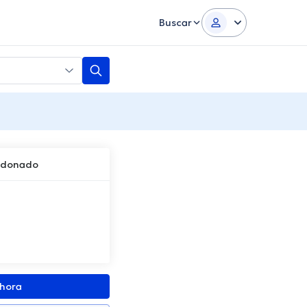
Buscar
aldonado
ahora