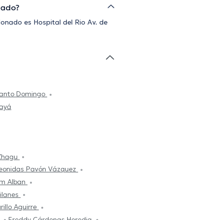
nado?
donado es Hospital del Rio Av. de
Santo Domingo
bayá
 Zhagu
eonidas Pavón Vázquez
am Alban
ilanes
rillo Aguirre
a
Freddy Cárdenas Heredia