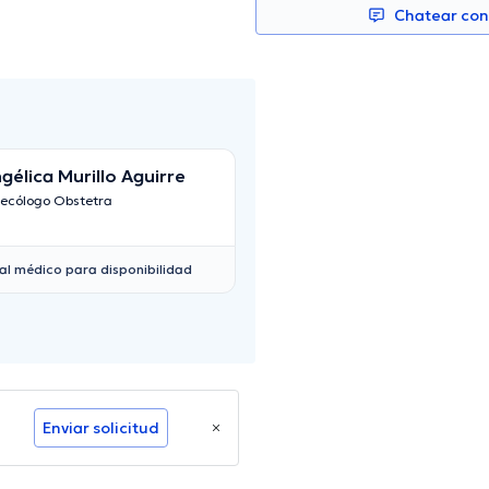
Chatear co
gélica Murillo Aguirre
Gustavo Arí
necólogo Obstetra
Ginecólogo Obstetra
al médico para disponibilidad
Enviar solicitud