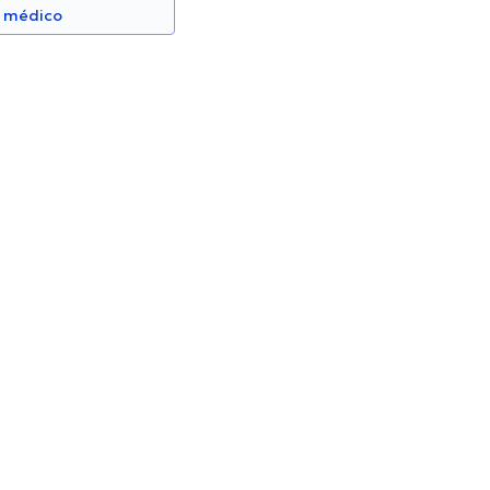
n médico
zaga Robalino
Andrea Moreno Piedra
Dermatólogo