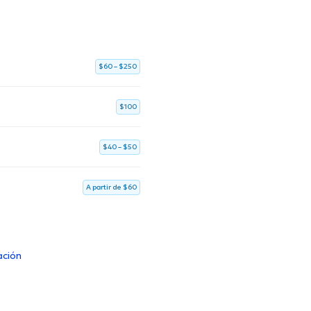
$60 – $250
$100
$40 – $50
A partir de $60
ación