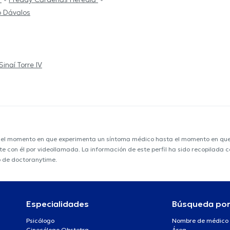
o Dávalos
inaí Torre IV
e el momento en que experimenta un síntoma médico hasta el momento en que s
nte con él por videollamada. La información de este perfil ha sido recopilada
o de doctoranytime.
Especialidades
Búsqueda po
Psicólogo
Nombre de médico
Ginecólogo Obstetra
Área