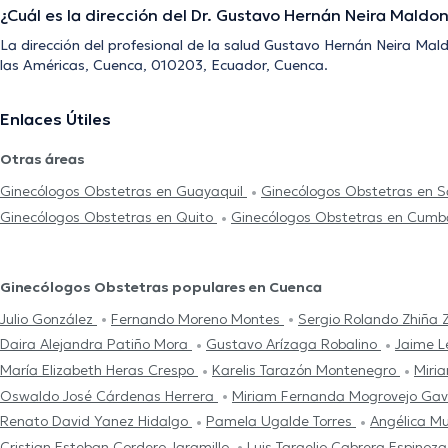
¿Cuál es la dirección del Dr. Gustavo Hernán Neira Maldo
La dirección del profesional de la salud Gustavo Hernán Neira Mal
las Américas, Cuenca, 010203, Ecuador, Cuenca.
Enlaces Útiles
Otras áreas
Ginecólogos Obstetras en Guayaquil
Ginecólogos Obstetras en 
Ginecólogos Obstetras en Quito
Ginecólogos Obstetras en Cum
Ginecólogos Obstetras populares en Cuenca
Julio González
Fernando Moreno Montes
Sergio Rolando Zhiña
Daira Alejandra Patiño Mora
Gustavo Arízaga Robalino
Jaime L
María Elizabeth Heras Crespo
Karelis Tarazón Montenegro
Miri
Oswaldo José Cárdenas Herrera
Miriam Fernanda Mogrovejo Gav
Renato David Yanez Hidalgo
Pamela Ugalde Torres
Angélica Mu
Cristian Esteban Cordero Jaramillo
Luis Targelio Cabrera Espinoz