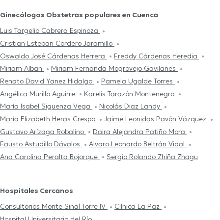
Ginecólogos Obstetras populares en Cuenca
Luis Targelio Cabrera Espinoza
Cristian Esteban Cordero Jaramillo
Oswaldo José Cárdenas Herrera
Freddy Cárdenas Heredia
Miriam Alban
Miriam Fernanda Mogrovejo Gavilanes
Renato David Yanez Hidalgo
Pamela Ugalde Torres
Angélica Murillo Aguirre
Karelis Tarazón Montenegro
María Isabel Siguenza Vega
Nicolás Diaz Landy
María Elizabeth Heras Crespo
Jaime Leonidas Pavón Vázquez
Gustavo Arízaga Robalino
Daira Alejandra Patiño Mora
Fausto Astudillo Dávalos
Alvaro Leonardo Beltrán Vidal
Ana Carolina Peralta Bojorque
Sergio Rolando Zhiña Zhagu
Hospitales Cercanos
Consultorios Monte Sinaí Torre IV
Clínica La Paz
Hospital Universitario del Río