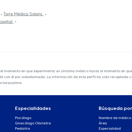
Torre Médica Solaris
ospital
e el momento en que experimenta un síntoma médico hasta el momento en que s
nte con él por videollamada. La información de este perfil ha sido recopilada
doctoranytime.
Especialidades
Búsqueda po
Psicólogo
Nombre de médico
Ginecólogo Obstetra
Área
Pediatra
Especialidad