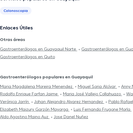
Colonoscopia
Enlaces Útiles
Otras áreas
Gastroenterólogos en Guayaquil Norte
Gastroenterólogos en Gua
Gastroenterólogos en Quito
Gastroenterólogos populares en Guayaquil
Maria Magdalena Moreira Menendez
Miguel Soria Alcívar
Anny 
Rodolfo Enrique Farfan Jaime
Maria José Vallejo Collahuazo
Wal
Verónica Jarrín
Johan Alejandro Alvarez Hernandez
Pablo Rafae
Elizabeth Maizury Garzón Mayorga
Luis Fernando Frugone Morla
Aldo Agostino Maino Auz
Jose Danel Nuñez