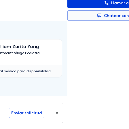
Llamar 
Chatear co
lliam Zurita Yong
Daniel Andres Go
Betancourt
troenterólogo Pediatra
Proctólogo
al médico para disponibilidad
Enviar solicitud