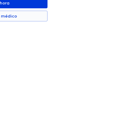
ahora
n médico
nzalez
Carla Ríos Touma
Gastroenterólogo