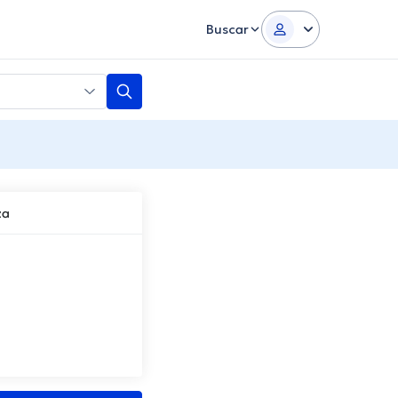
Buscar
za