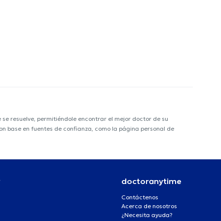
e resuelve, permitiéndole encontrar el mejor doctor de su
 con base en fuentes de confianza, como la página personal de
r
doctoranytime
Contáctenos
Acerca de nosotros
¿Necesita ayuda?