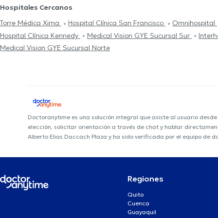
Hospitales Cercanos
Torre Médica Xima
Hospital Clínica San Francisco
Omnihospital
Hospital Clínica Kennedy
Medical Vision GYE Sucursal Sur
Interh
Medical Vision GYE Sucursal Norte
Doctoranytime es una solución integral que asiste al usuario desd
elección, solicitar orientación a través de chat y hablar directame
Alberto Elias Daccach Plaza y ha sido verificada por el equipo de 
Regiones
Quito
Cuenca
Guayaquil