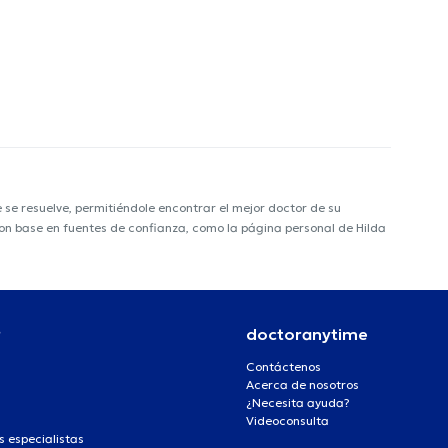
e resuelve, permitiéndole encontrar el mejor doctor de su
 con base en fuentes de confianza, como la página personal de Hilda
r
doctoranytime
Contáctenos
Acerca de nosotros
¿Necesita ayuda?
Videoconsulta
s especialistas