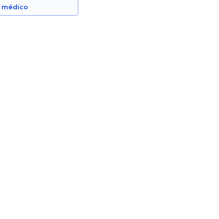
n médico
Lucero
Karla Andrade Maldonado
Dermatólogo