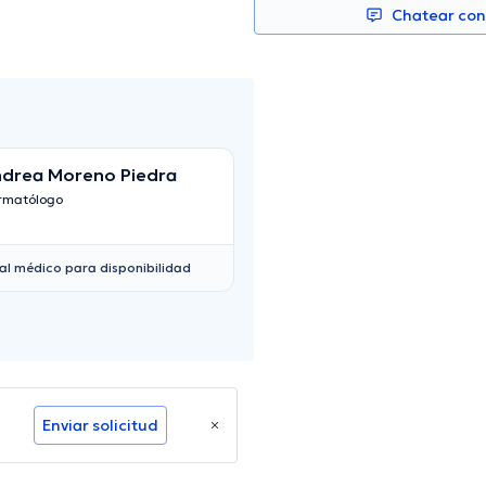
Chatear co
drea Moreno Piedra
David Alejandro 
Calvache
rmatólogo
Dermatólogo
al médico para disponibilidad
Enviar solicitud