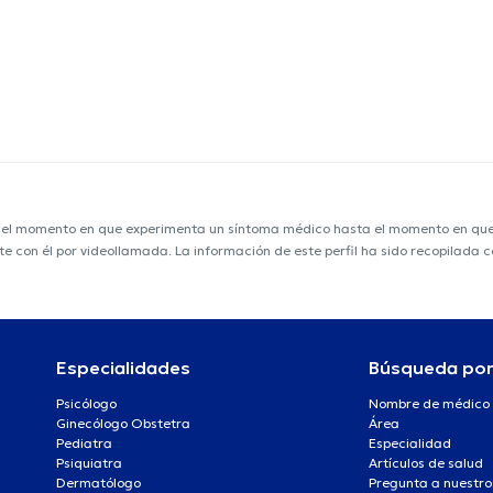
e el momento en que experimenta un síntoma médico hasta el momento en que s
nte con él por videollamada. La información de este perfil ha sido recopilada
Especialidades
Búsqueda po
Psicólogo
Nombre de médico
Ginecólogo Obstetra
Área
Pediatra
Especialidad
Psiquiatra
Artículos de salud
Dermatólogo
Pregunta a nuestro