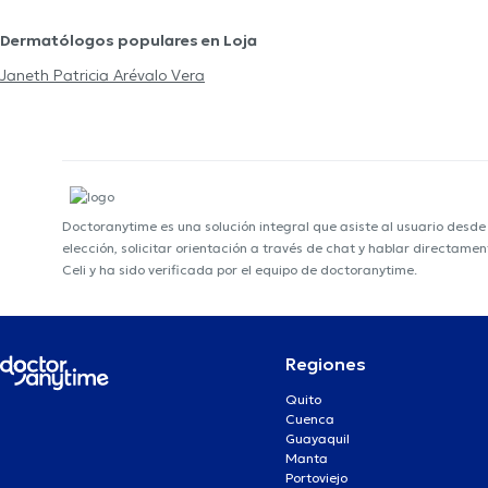
Dermatólogos populares en Loja
Janeth Patricia Arévalo Vera
Doctoranytime es una solución integral que asiste al usuario desd
elección, solicitar orientación a través de chat y hablar directame
Celi y ha sido verificada por el equipo de doctoranytime.
Regiones
Quito
Cuenca
Guayaquil
Manta
Portoviejo