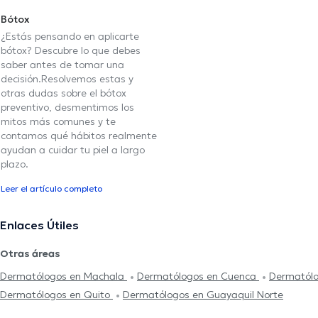
Bótox
¿Estás pensando en aplicarte
bótox? Descubre lo que debes
saber antes de tomar una
decisión.Resolvemos estas y
otras dudas sobre el bótox
preventivo, desmentimos los
mitos más comunes y te
contamos qué hábitos realmente
ayudan a cuidar tu piel a largo
plazo.
Leer el artículo completo
Enlaces Útiles
Otras áreas
Dermatólogos en Machala
Dermatólogos en Cuenca
Dermatólo
Dermatólogos en Quito
Dermatólogos en Guayaquil Norte