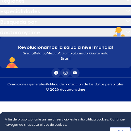
Regiones
Especialidades
Búsqueda por
doctoranytime
Revolucionamos la salud a nivel mundial
Grecia
Bélgica
México
Colombia
Ecuador
Guatemala
Brasil
Condiciones generales
Política de protección de los datos personales
© 2026 doctoranytime
A fin de proporcionarle un mejor servicio, este sitio utiliza cookies. Continúe
navegando si acepta el uso de cookies.