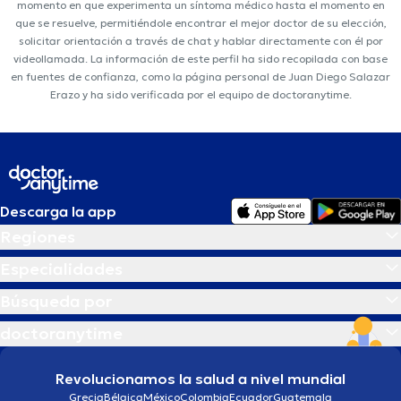
momento en que experimenta un síntoma médico hasta el momento en
que se resuelve, permitiéndole encontrar el mejor doctor de su elección,
solicitar orientación a través de chat y hablar directamente con él por
videollamada. La información de este perfil ha sido recopilada con base
en fuentes de confianza, como la página personal de Juan Diego Salazar
Erazo y ha sido verificada por el equipo de doctoranytime.
Descarga la app
Regiones
Especialidades
Búsqueda por
doctoranytime
Revolucionamos la salud a nivel mundial
Grecia
Bélgica
México
Colombia
Ecuador
Guatemala