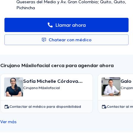
Queseras del Medio y Av. Gran Colombia; Quito, Quito,
Pichincha
Llamar ahora
Chatear con médico
Cirujano Máxilofacial cerca para agendar ahora
Sofía Michelle Córdova
Galo F
Reyes
Casti
Cirujano Máxilofacial
Cirujan
Contactar al médico para disponibilidad
Contactar al m
Ver más