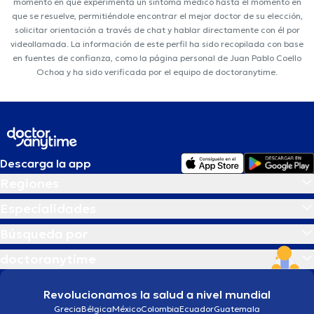
momento en que experimenta un síntoma médico hasta el momento en
que se resuelve, permitiéndole encontrar el mejor doctor de su elección,
solicitar orientación a través de chat y hablar directamente con él por
videollamada. La información de este perfil ha sido recopilada con base
en fuentes de confianza, como la página personal de Juan Pablo Coello
Ochoa y ha sido verificada por el equipo de doctoranytime.
Descarga la app
Regiones
Especialidades
Búsqueda por
doctoranytime
Revolucionamos la salud a nivel mundial
Grecia
Bélgica
México
Colombia
Ecuador
Guatemala