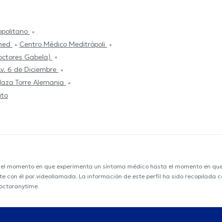
opolitano
med
Centro Médico Meditrópoli
Doctores Gabela)
Av. 6 de Diciembre
laza Torre Alemania
ito
e el momento en que experimenta un síntoma médico hasta el momento en que s
nte con él por videollamada. La información de este perfil ha sido recopilada
doctoranytime.