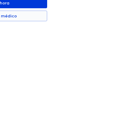
ahora
n médico
Patricio Bucheli Proaño
Cirujano General