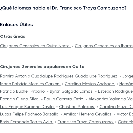
¿Qué idiomas habla el Dr. Francisco Troya Campuzano?
Enlaces Útiles
Otras áreas
Cirujanos Generales en Quito Norte
Cirujanos Generales en Ibarr
Cirujanos Generales populares en Quito
Ramiro Antonio Guadalupe Rodriguez Guadalupe Rodriguez
Jorge
Mario Fabricio Morales Garzon
Carolina Mesias Andrade
Hernán
Patricio Bucheli Proaño
Byron Salgado Lomas
Esteban Rod
Patricio Ojeda Silva
Paulo Cabrera Ortiz
Alexandra Valencia V
Luis Enrique Burbano Davila
Christian Palacios
Carolina Muzo D
Lucas Felipe Pacheco Barzallo
Amílcar Herrera Cevallos
Víctor 
Boris Fernando Torres Avila
Francisco Troya Campuzano
Gabriel