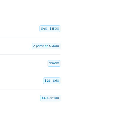
$40 – $1500
A partir de $3600
$3600
$25 – $60
$40 – $1100