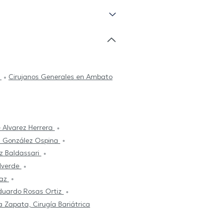
a
Cirujanos Generales en Ambato
 Alvarez Herrera
 González Ospina
ríguez Baldassari
alverde
íaz
Eduardo Rosas Ortiz
a Zapata, Cirugía Bariátrica