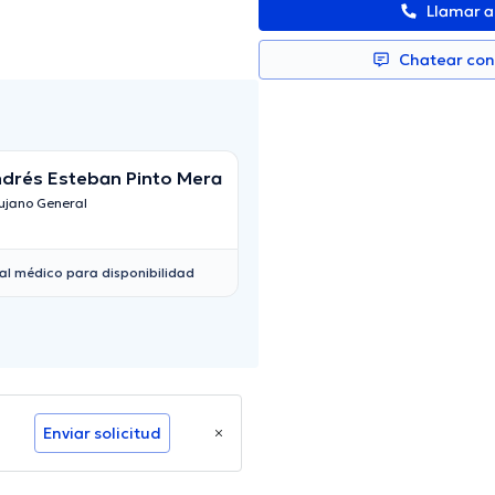
Llamar 
Chatear co
drés Esteban Pinto Mera
Pablo Arias
ujano General
Cirujano General
al médico para disponibilidad
Enviar solicitud