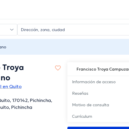
ano
o Troya
Francisco Troya Campuz
ano
Información de acceso
l en Quito
Reseñas
uito, 170142, Pichincha,
Motivo de consulta
uito, Pichincha
Currículum