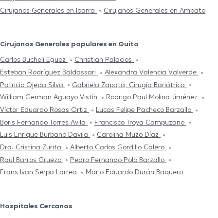
Cirujanos Generales en Ibarra
Cirujanos Generales en Ambato
Cirujanos Generales populares en Quito
Carlos Bucheli Eguez
Christian Palacios
Esteban Rodríguez Baldassari
Alexandra Valencia Valverde
Patricio Ojeda Silva
Gabriela Zapata, Cirugía Bariátrica
William German Aguayo Vistin
Rodrigo Paul Molina Jiménez
Víctor Eduardo Rosas Ortiz
Lucas Felipe Pacheco Barzallo
Boris Fernando Torres Avila
Francisco Troya Campuzano
Luis Enrique Burbano Davila
Carolina Muzo Díaz
Dra. Cristina Zurita
Alberto Carlos Gordillo Calero
Raúl Barros Gruezo
Pedro Fernando Polo Barzallo
Frans Ivan Serpa Larrea
Mario Eduardo Durán Baquero
Hospitales Cercanos