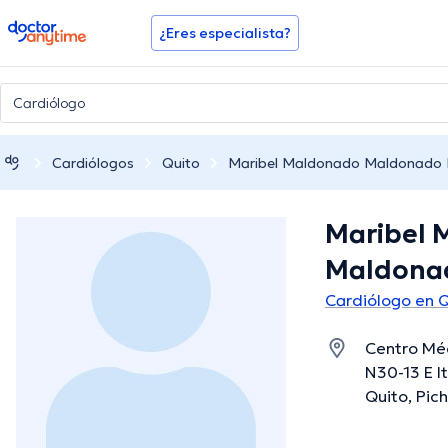
doctoranytime
¿Eres especialista?
Cardiólogos
Quito
Maribel Maldonado Maldonado
Maribel 
Maldona
Cardiólogo en 
Centro Méd
N30-13 E It
Quito, Pic