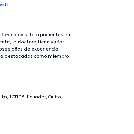
rfil
ofrece consulta a pacientes en
te, la doctora tiene varios
posee años de experiencia
se ha destacados como miembro
ra ha contribuido en
ción continua en su campo de
ito, 171103, Ecuador, Quito,
mación verificada.