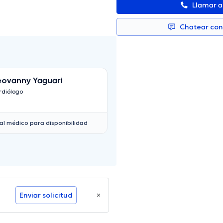
Llamar 
Chatear co
ovanny Yaguari
Nancy Silvana M
Aguilar
rdiólogo
Cardiólogo
al médico para disponibilidad
Enviar solicitud