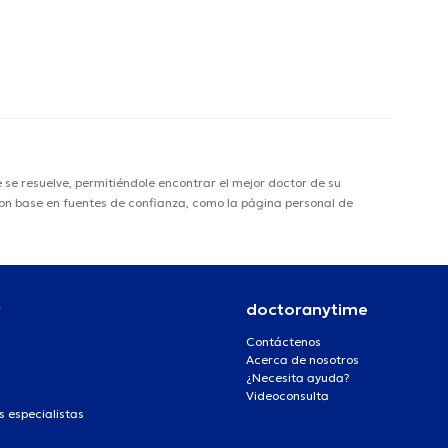
e resuelve, permitiéndole encontrar el mejor doctor de su
 con base en fuentes de confianza, como la página personal de
r
doctoranytime
Contáctenos
Acerca de nosotros
¿Necesita ayuda?
Videoconsulta
s especialistas