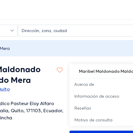
 Mera
Maldonado
Maribel Maldonado Mald
do Mera
Acerca de
Quito
Información de acceso
ico Pasteur Eloy Alfaro
Reseñas
alia, Quito, 171103, Ecuador,
hincha
Motivo de consulta