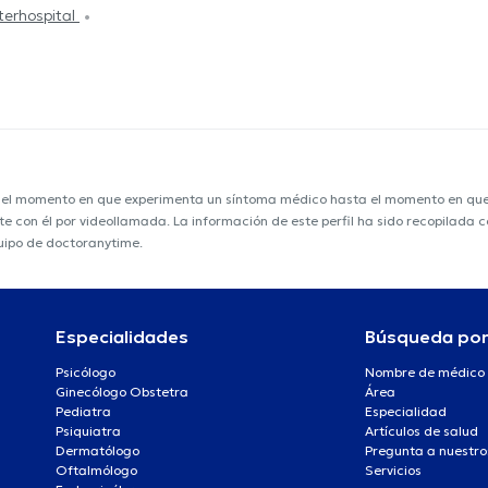
nterhospital
e el momento en que experimenta un síntoma médico hasta el momento en que s
nte con él por videollamada. La información de este perfil ha sido recopilada
uipo de doctoranytime.
Especialidades
Búsqueda po
Psicólogo
Nombre de médico
Ginecólogo Obstetra
Área
Pediatra
Especialidad
Psiquiatra
Artículos de salud
Dermatólogo
Pregunta a nuestro
Oftalmólogo
Servicios