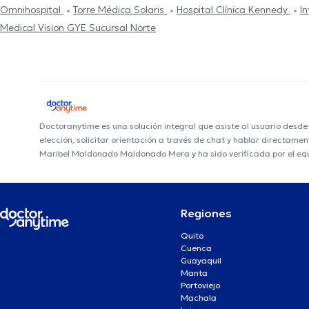
Omnihospital
Torre Médica Solaris
Hospital Clínica Kennedy
I
Medical Vision GYE Sucursal Norte
Doctoranytime es una solución integral que asiste al usuario desd
elección, solicitar orientación a través de chat y hablar directame
Maribel Maldonado Maldonado Mera y ha sido verificada por el eq
Regiones
Quito
Cuenca
Guayaquil
Manta
Portoviejo
Machala