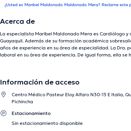
¿Usted es Maribel Maldonado Maldonado Mera? Reclame este pe
Acerca de
La especialista Maribel Maldonado Mera es Cardiólogo y 
Guayaquil. Además de su formación académica sobresalien
años de experiencia en su área de especialidad. La Dra. 
laboral en su área de experiencia. De igual forma, ella 
de diversas asociaciones médicas. Maribel Maldonado Me
incontables conferencias con la meta de tener una forma
especialización y ha difundido diversos comunicados.
Información de acceso
Centro Médico Pasteur Eloy Alfaro N30-13 E Italia, Qu
La descripción fue editada por el equipo de doctoranytime, con base en infor
Pichincha
Estacionamiento
Sin estacionamiento disponible