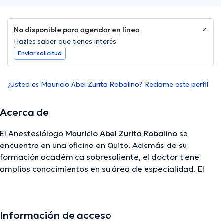
No disponible para agendar en línea
Hazles saber que tienes interés
Enviar solicitud
¿Usted es Mauricio Abel Zurita Robalino? Reclame este perfil
Acerca de
El Anestesiólogo
Mauricio Abel Zurita Robalino
se
encuentra en una oficina en Quito. Además de su
formación académica sobresaliente, el doctor tiene
amplios conocimientos en su área de especialidad. El
profesional de la salud posee años de experiencia laboral
en su disciplina. De la misma manera, él se ha
destacados como miembro de diversas asociaciones
Información de acceso
médicas. Mauricio Abel Zurita Robalino ha cooperado en