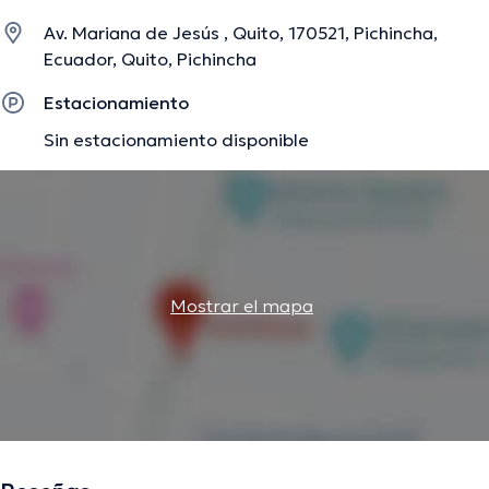
cuantiosas conferencias con la meta de tener una
Av. Mariana de Jesús , Quito, 170521, Pichincha,
formación continua en su disciplina de especialización y
Ecuador, Quito, Pichincha
ha compartido importantes artículos.
Estacionamiento
Sin estacionamiento disponible
La descripción fue editada por el equipo de doctoranytime, con base en
información verificada.
Mostrar el mapa